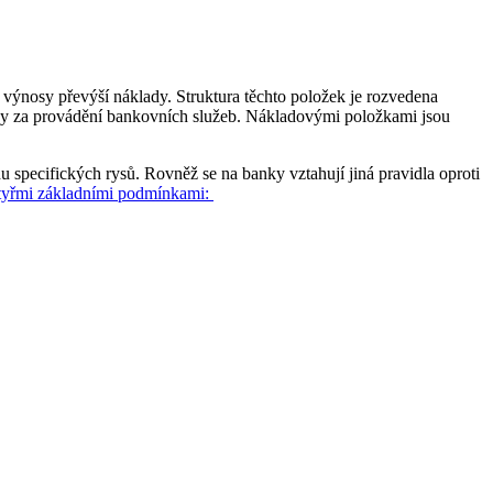
 výnosy převýší náklady. Struktura těchto položek je rozvedena
atky za provádění bankovních služeb. Nákladovými položkami jsou
du specifických rysů. Rovněž se na banky vztahují jiná pravidla oproti
tyřmi základními podmínkami: