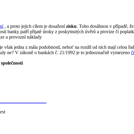
ní
, a proto jejich cílem je dosažení
zisku
. Toho dosáhnou v případě, že
osů banky patří přijaté úroky z poskytnutých úvěrů a provize či popl
ize a provozní náklady
 je však jedna z mála podobností, neboť na rozdíl od nich mají celou řa
a kdy ne? V zákoně o bankách č. 21/1992 je to jednoznačně vymezeno
č
 společnosti
t