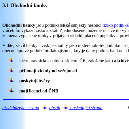
3.1 Obchodní banky
Obchodní banky
jsou podnikatelské subjekty nesoucí
riziko podniká
v účetním výkazu zisků a ztrát. Zjednodušeně můžeme říci, že do výn
zejména vyplacené úroky z přijatých vkladů, placené poplatky a prov
Vidíte, že cíl banky – zisk je shodný jako u kteréhokoliv podniku. To
obecné úpravě podnikání. Jak zjistíme, kdy je daný podnik bankou 
jde o právnické osoby se sídlem
ČR, založené jako
akciové
přijímají
vklady od veřejnosti
poskytují úvěry
mají licenci od ČNB
předcházející strana
obsah
následující strana
tes