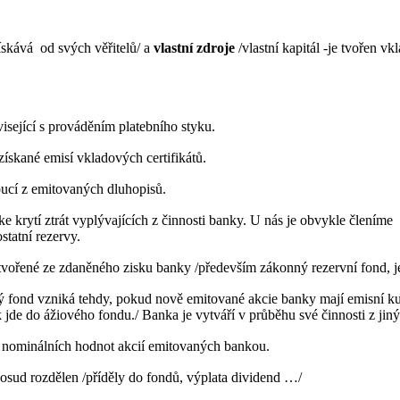
získává
od svých věřitelů/ a
vlastní zdroje
/vlastní kapitál -je tvořen v
isející s prováděním platebního styku.
 získané emisí vkladových certifikátů.
ucí z emitovaných dluhopisů.
ke krytí ztrát vyplývajících z činnosti banky. U nás je obvykle členíme
statní rezervy.
 tvořené ze zdaněného zisku banky /především zákonný rezervní fond, 
ý fond vzniká tehdy, pokud nově emitované akcie banky mají emisní ku
jde do ážiového fondu./ Banka je vytváří v průběhu své činnosti z jiný
 nominálních hodnot akcií emitovaných bankou.
dosud rozdělen /příděly do fondů, výplata dividend …/