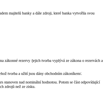
kladem majitelů banky a dále zdroji, které banka vytvořila svou
na zákonné rezervy /jejich tvorba vyplývá ze zákona o rezervách a
jehož tvorba a užití jsou dány obchodním zákoníkem/.
rs stanoven nad nominální hodnotou. Potom se část odpovídající
ch zdrojů než ze zisku.