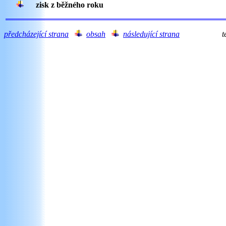
zisk z běžného roku
předcházející strana
obsah
následující strana
tes