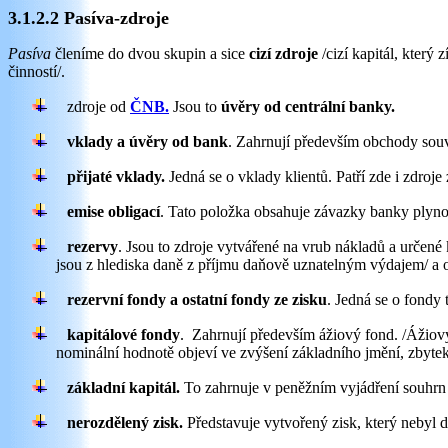
3.1.2.2 Pasíva-zdroje
Pasíva
členíme do dvou skupin a sice
cizí zdroje
/cizí kapitál, který 
činností/.
zdroje od
ČNB.
Jsou to
úvěry od centrální banky.
vklady a úvěry od bank
. Zahrnují především obchody souv
přijaté vklady.
Jedná se o vklady klientů. Patří zde i zdroje
emise obligací
. Tato položka obsahuje závazky banky plyno
rezervy
. Jsou to zdroje vytvářené na vrub nákladů a určené 
jsou z hlediska daně z příjmu daňově uznatelným výdajem/ a o
rezervní fondy a ostatní fondy ze zisku
. Jedná se o fondy
kapitálové fondy
.
Zahrnují především ážiový fond. /Ážiov
nominální hodnotě objeví ve zvýšení základního jmění, zbytek 
základní kapitál.
To zahrnuje v peněžním vyjádření souhrn
nerozdělený zisk.
Představuje vytvořený zisk, který nebyl 