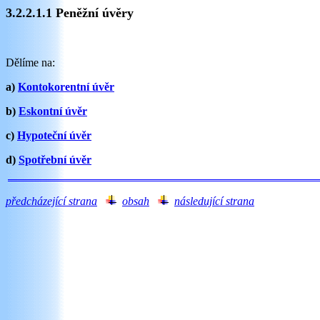
3.2.2.1.1 Peněžní úvěry
Dělíme na:
a)
Kontokorentní úvěr
b)
Eskontní úvěr
c)
Hypoteční úvěr
d)
Spotřební úvěr
předcházející strana
obsah
následující strana
tes