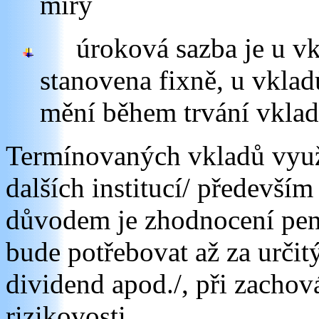
míry
úroková sazba je u v
stanovena fixně, u vklad
mění během trvání vklad
Termínovaných vkladů využ
dalších institucí/ předevší
důvodem je zhodnocení peně
bude potřebovat až za určitý
dividend apod./, při zachová
rizikovosti.