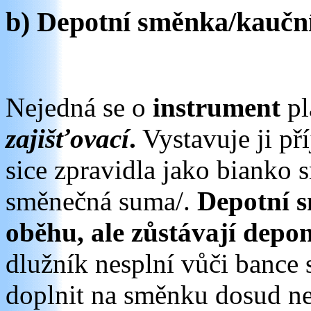
b) Depotní směnka/kauční
Nejedná se o
instrument
pl
zajišťovací
.
Vystavuje ji př
sice zpravidla jako bianko 
směnečná suma/.
Depotní 
oběhu, ale zůstávají dep
dlužník nesplní vůči bance 
doplnit na směnku dosud ne