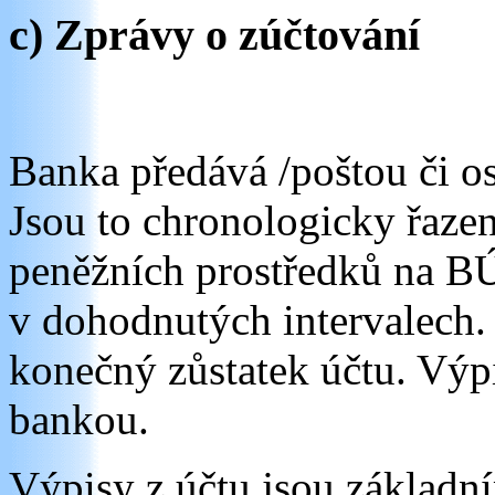
c) Zprávy o zúčtování
Banka předává /poštou či os
Jsou to chronologicky řaz
peněžních prostředků na BÚ
v dohodnutých intervalech.
konečný zůstatek účtu. Výp
bankou.
Výpisy z účtu jsou základ