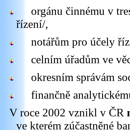
orgánu činnému v tres
řízení/,
notářům pro účely říz
celním úřadům ve věci
okresním správám soc
finančně analytickému
V roce 2002 vznikl v ČR
ve kterém zúčastněné b