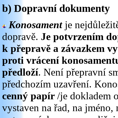
b) Dopravní dokumenty
Konosament
je nejdůleži
dopravě.
Je potvrzením do
k přepravě a závazkem vyd
proti vrácení konosament
předloží
. Není přepravní s
předchozím uzavření. Kono
cenný papír
/je dokladem o
vystaven na řad, na jméno, 