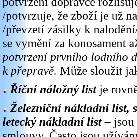
potvrzení dopravce rozlišu
/potvrzuje, že zboží je už n
/převzetí zásilky k naloděn
se vymění za konosament až
potvrzení prvního lodního d
k přepravě.
Může sloužit ja
Říční náložný list
je rovn
Železniční nákladní list, 
letecký nákladní list
–
jsou
smlouvy. Často jsou užíván