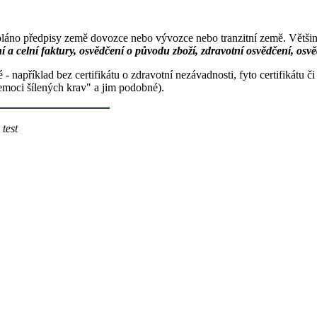
oláno předpisy země dovozce nebo vývozce nebo tranzitní země. Většinou
í a celní faktury, osvědčení o původu zboží, zdravotní osvědčení, osvě
příklad bez certifikátu o zdravotní nezávadnosti, fyto certifikátu č
moci šílených krav" a jim podobné).
t