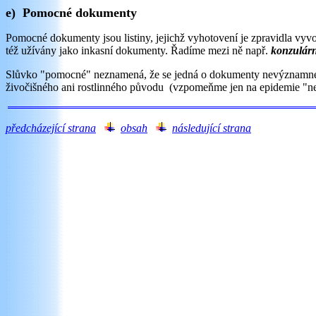
e) Pomocné dokumenty
Pomocné dokumenty jsou listiny, jejichž vyhotovení je zpravidla vyv
též užívány jako inkasní dokumenty. Řadíme mezi ně např.
konzulárn
Slůvko "pomocné" neznamená, že se jedná o dokumenty nevýznamné - na
živočišného ani rostlinného původu (vzpomeňme jen na epidemie "ne
předcházející strana
obsah
následující strana
tes