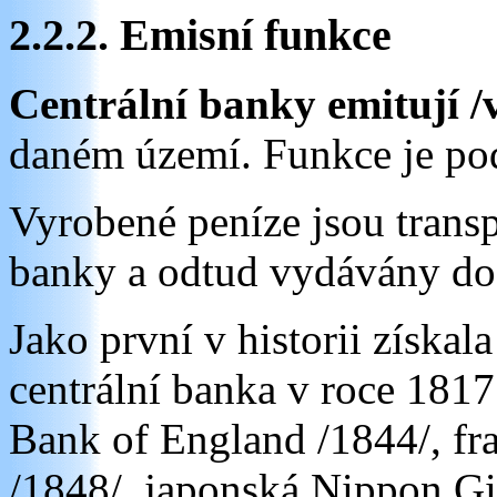
2.2.2. Emisní funkce
Centrální banky emitují /
daném území. Funkce je p
Vyrobené peníze jsou transp
banky a odtud vydávány do
Jako první v historii získa
centrální banka v roce 1817
Bank of England /1844/, f
/1848/, japonská Nippon Gi