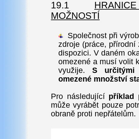
19.1
HRANIC
MOŽNOSTÍ
Společnost při výrob
zdroje (práce, přírodní 
dispozici. V daném oka
omezené a musí volit k
využije.
S určitými 
omezené množství sta
Pro následující
příklad
p
může vyrábět pouze potr
obraně proti nepřátelům.