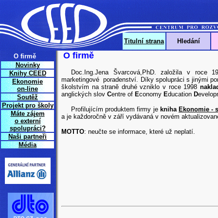
Titulní strana
Hledání
O firmě
O firmě
Novinky
Doc.Ing.Jena Švarcová,PhD. založila v roce 1
Knihy CEED
marketingové poradenství. Díky spolupráci s jinými p
Ekonomie
školstvím na straně druhé vzniklo v roce 1998
nakla
on-line
anglických slov
C
entre of
E
conomy
E
ducation
D
evelop
Soutěž
Projekt pro školy
Profilujícím produktem firmy je
kniha
Ekonomie - s
Máte zájem
a je každoročně v září vydávaná v novém aktualizova
o externí
spolupráci?
MOTTO
: neučte se informace, které už neplatí.
Naši partneři
Média