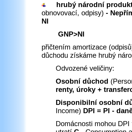
hrubý národní produkt
obnovovací, odpisy)
- Nepří
NI
GNP
>
NI
přičtením amortizace (odpis
důchodu získáme hrubý náro
Odvozené veličiny:
Osobní důchod
(Perso
renty, úroky + transfer
Disponibilní osobní 
Income)
DPI = PI - dan
Domácnosti mohou DPI v
utratí
C
- Consumption a