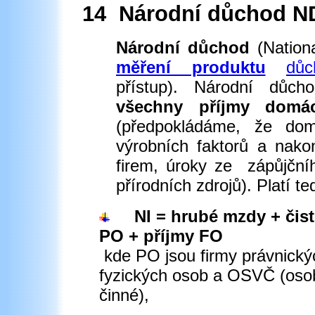
14 Národní důchod N
Národní důchod
(Nation
měření produktu
dů
přístup). Národní důc
všechny příjmy domác
(předpokládáme, že dom
výrobních faktorů a nako
firem, úroky ze
zápůjčníh
přírodních zdrojů). Platí te
NI = hrubé mzdy + čisté
PO + příjmy FO
kde PO jsou firmy právnický
fyzických osob a OSVČ (oso
činné),