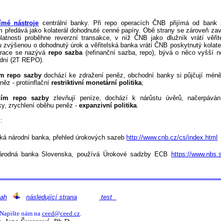
ímé nástroje
centrální banky. Při repo operacích ČNB přijímá od bank 
ám předává jako kolaterál dohodnuté cenné papíry. Obě strany se zároveň zav
latnosti proběhne reverzní transakce, v níž ČNB jako dlužník vrátí věři
nu zvýšenou o dohodnutý úrok a věřitelská banka vrátí ČNB poskytnutý kolate
erace se nazývá
repo sazba
(refinanční sazba, repo), bývá o něco vyšší n
 dní (2T REPO).
m repo sazby
dochází ke zdražení peněz, obchodní banky si půjčují méně
ěz - protiinflační
restriktivní monetární politika
;
ním repo sazby
zlevňují peníze, dochází k nárůstu úvěrů, načerpává
y, zrychlení oběhu peněz -
expanzivní politika
.
:
 národní banka, přehled úrokových sazeb
http://www.cnb.cz/cs/index.html
dná banka Slovenska, používá Úrokové sadzby ECB
https://www.nbs.s
ah
následující strana
test
? Napište nám na
ceed@ceed.cz
.