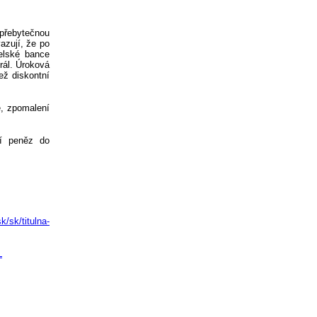
přebytečnou
azují, že po
telské bance
rál. Úroková
ež diskontní
, zpomalení
ní peněz do
k/sk/titulna-