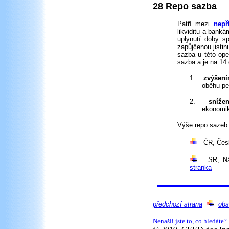
28 Repo sazba
Patří mezi
nepř
likviditu a bank
uplynutí doby sp
zapůjčenou jisti
sazba u této op
sazba a je na 14
1.
zvýšení
oběhu pen
2.
sníže
ekonomik
Výše repo sazeb 
ČR, Česká
SR, Náro
stranka
předchozí strana
obs
Nenašli jste to, co hledáte