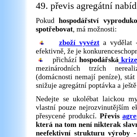
49. převis agregátní nabí
Pokud
hospodářství vyproduk
spotřebovat
, má možnosti:
zboží vyvézt
a vydělat 
efektivně, že je konkurenceschopn
přichází
hospodářská
kriz
mezinárodních trzích nerealiz
(domácnosti nemají peníze), stát
snižuje agregátní poptávka a ještě
Nedejte se ukolébat laickou my
vlastní pouze nejrozvinutějším 
přesycené produkcí.
Převis
agre
která na tom není nikterak slav
neefektivní strukturu výroby
-