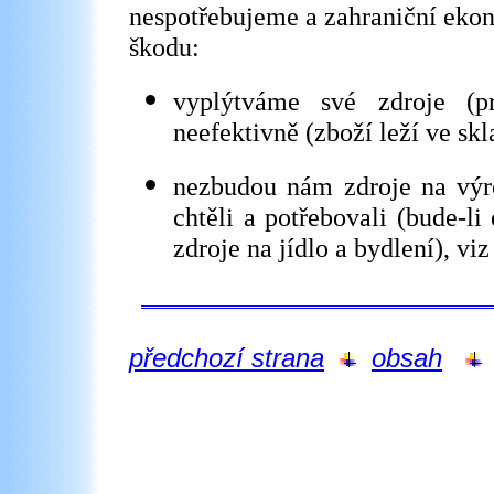
nespotřebujeme a zahraniční eko
škodu:
vyplýtváme své zdroje (pr
neefektivně (zboží leží ve skla
nezbudou nám zdroje na výro
chtěli a potřebovali (bude-l
zdroje na jídlo a bydlení), v
předchozí strana
obsah