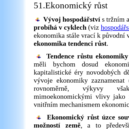
51.Ekonomický růst
Vývoj hospodářství
s tržním
probíhá v cyklech
(viz
hospodářs
ekonomika stále vrací k původní 
ekonomika tendenci růst
.
Tendence růstu ekonomiky j
měli bychom dosud ekonomic
kapitalistické éry novodobých d
vývoje ekonomiky zaznamenat (
rovnoměrně, výkyvy vša
mimoekonomickými vlivy jako n
vnitřním mechanismem ekonomic
Ekonomický růst úzce souv
možností země
, a to předevš