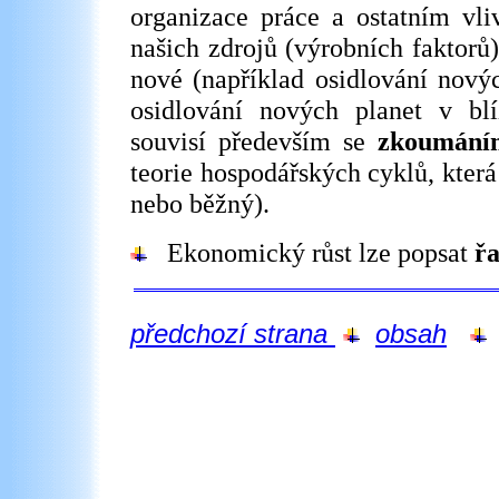
organizace práce a ostatním vli
našich zdrojů (výrobních faktorů
nové (například osidlování nový
osidlování nových planet v bl
souvisí především se
zkoumán
teorie hospodářských cyklů, která
nebo běžný).
Ekonomický růst lze popsat
ř
předchozí strana
obsah