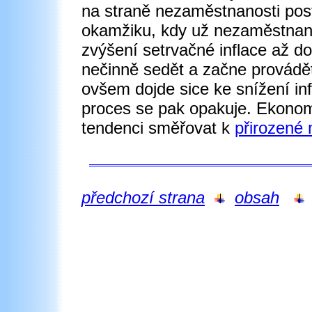
na straně nezaměstnanosti postu
okamžiku, kdy už nezaměstnano
zvýšení setrvačné inflace až d
nečinně sedět a začne provádět a
ovšem dojde sice ke snížení in
proces se pak opakuje. Ekonom
tendenci směřovat k
přirozené
předchozí strana
obsah