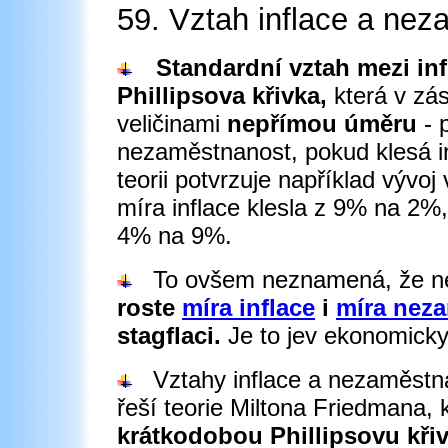
59. Vztah inflace a nez
Standardní vztah mezi in
Phillipsova křivka,
která v zá
veličinami
nepřímou úměru
- 
nezaměstnanost, pokud klesá i
teorii potvrzuje například vývo
míra inflace klesla z 9% na 2
4% na 9%.
To ovšem neznamená, že ne
roste
míra inflace
i
míra nez
stagflaci.
Je to jev ekonomicky
Vztahy inflace a nezaměstnan
řeší teorie Miltona Friedmana, 
krátkodobou Phillipsovu kři