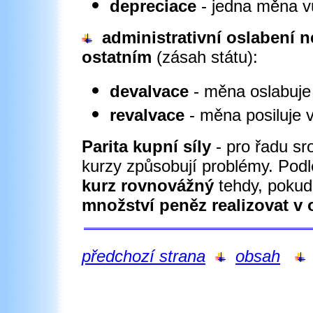
depreciace
- jedna měna vů
administrativní oslabení 
ostatním
(zásah státu):
devalvace
- měna oslabuje
revalvace
- měna posiluje
Parita kupní síly
- pro řadu s
kurzy způsobují problémy. Podle
kurz rovnovážný
tehdy, poku
množství peněz realizovat v
předchozí strana
obsah