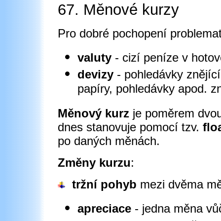
67. Měnové kurzy
Pro dobré pochopení problemati
valuty
- cizí peníze v hoto
devizy
- pohledávky znějíc
papíry, pohledávky apod. zn
Měnový kurz
je poměrem dvou 
dnes stanovuje pomocí tzv.
flo
po daných měnách.
Změny kurzu
:
tržní pohyb
mezi dvěma mě
apreciace
- jedna měna vůči