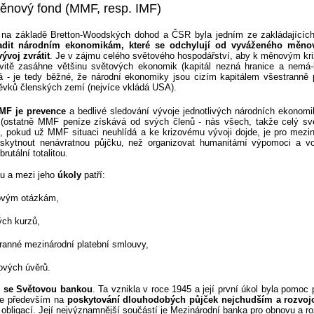
ěnový fond (MMF, resp. IMF)
a základě Bretton-Woodských dohod a ČSR byla jedním ze zakládajících
adit národním ekonomikám, které se odchylují od vyváženého měno
ývoj zvrátit
. Je v zájmu celého světového hospodářství, aby k měnovým kr
ovitě zasáhne většinu světových ekonomik (kapitál nezná hranice a nemá-l
vá - je tedy běžné, že národní ekonomiky jsou cizím kapitálem všestranně
ěvků členských zemí (nejvíce vkládá USA).
F je prevence
a bedlivé sledování vývoje jednotlivých národních ekonomi
t (ostatně MMF peníze získává od svých členů - nás všech, takže celý svě
, pokud už MMF situaci neuhlídá a ke krizovému vývoji dojde, je pro mezin
oskytnout nenávratnou půjčku, než organizovat humanitární výpomoci a 
utální totalitou.
u a mezi jeho
úkoly
patří:
ovým otázkám,
ých kurzů,
ranné mezinárodní platební smlouvy,
ových úvěrů.
 se Světovou bankou
. Ta vznikla v roce 1945 a její první úkol byla pomoc
je především na
poskytování dlouhodobých půjček nejchudším a rozvo
obligací. Její nejvýznamnější součástí je Mezinárodní banka pro obnovu a ro