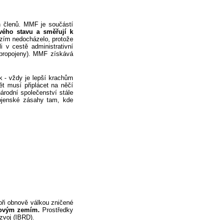
 členů. MMF je součástí
vého stavu a směřují k
izím nedocházelo, protože
i v cestě administrativní
 propojeny). MMF získává
k - vždy je lepší krachům
t musí připlácet na něčí
árodní společenství stále
vojenské zásahy tam, kde
 při obnově válkou zničené
jovým zemím.
Prostředky
zvoj (IBRD).