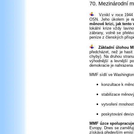
70. Mezinárodní m
Vznikl v roce 1944 n
OSN. Jeho úkolem je
r
měnové krizi, jak tento v
lokální krize vždy lavin
zábrany, volně se přelé
peníze z členských přísp
Základní úlohou MM
předcházet, než je hasi
chyby). Na druhou stranu
výhodnější a levnější p
demokracie je nahrazena br
MMF sídlí ve Washington
konzultace k měn
stabilizace měnov
vytvoření mnohost
poskytování deviz
MMF úzce spolupracuje
Evropy. Dnes se zaměřu
získává především emisí 