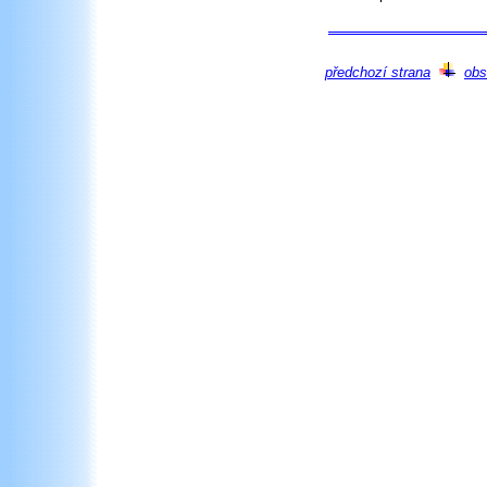
předchozí strana
obs