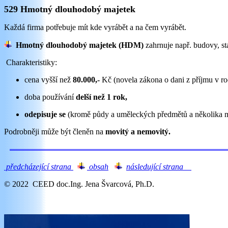
529 Hmotný dlouhodobý majetek
Každá firma potřebuje mít kde vyrábět a na čem vyrábět.
Hmotný dlouhodobý majetek
(HDM)
zahrnuje
např. budovy, sta
Charakteristiky:
cena vyšší než
80.000,-
Kč (novela zákona o dani z příjmu v ro
doba používání
delší než 1 rok,
odepisuje se
(kromě půdy a uměleckých předmětů a několika m
Podrobněji může být členěn na
movitý a nemovitý.
předcházející strana
obsah
následující strana
te
© 2022 CEED doc.Ing. Jena Švarcová, Ph.D.