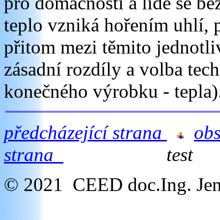
pro domácnosti a lidé se bez
teplo vzniká hořením uhlí, 
přitom mezi těmito jednotl
zásadní rozdíly a volba tec
konečného výrobku - tepla)
předcházející strana
ob
strana
test
© 2021 CEED doc.Ing. Jen