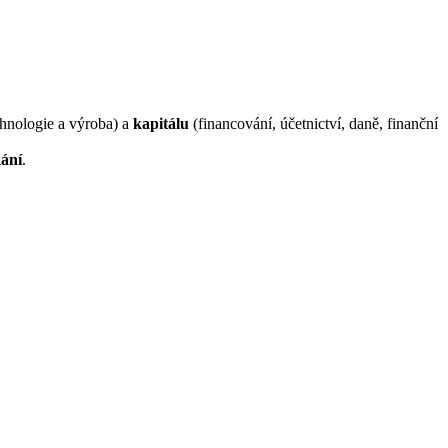
chnologie a výroba) a
kapitálu
(financování, účetnictví, daně, finanční
kání
.