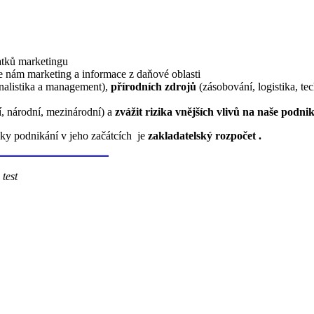
atků marketingu
nám marketing a informace z daňové oblasti
nalistika a management),
přírodních
zdrojů
(zásobování, logistika, te
í, národní, mezinárodní) a
zvážit rizika
vnějších vlivů na naše podni
ky podnikání v jeho začátcích
je
zakladatelský rozpočet .
t