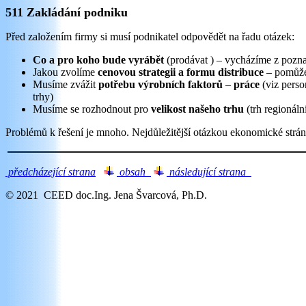
511 Zakládání podniku
Před založením firmy si musí podnikatel odpovědět na řadu otázek:
Co a pro koho bude vyrábět
(prodávat ) – vycházíme z pozn
Jakou zvolíme
cenovou strategii a formu distribuce
– pomůže 
Musíme zvážit
potřebu výrobních faktorů
–
práce
(viz perso
trhy)
Musíme se rozhodnout pro
velikost našeho trhu
(trh regionáln
Problémů k řešení je mnoho. Nejdůležitější otázkou ekonomické strán
předcházející strana
obsah
následující strana
tes
© 2021 CEED doc.Ing. Jena Švarcová, Ph.D.