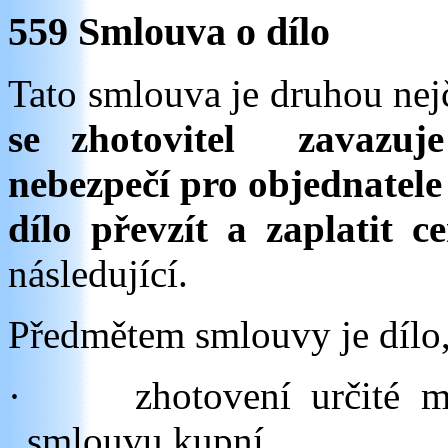
559 Smlouva o dílo
Tato smlouva je druhou nejč
se zhotovitel zavazuj
nebezpečí pro objednatele 
dílo převzít a zaplatit c
následující.
Předmětem smlouvy je dílo
·
zhotovení určité 
smlouvu kupní,