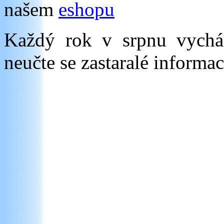
našem
eshopu
Každý rok v srpnu vych
neučte se zastaralé informac