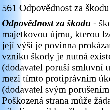
561 Odpovědnost za škodu
Odpovědnost za škodu
- šk
majetkovou újmu, kterou lze
její výši je povinna prokáz
vzniku škody je nutná exis
(dodavatel poruší smluvní u
mezi tímto protiprávním ú
(dodavatel svým porušením 
Poškozená strana může žádat