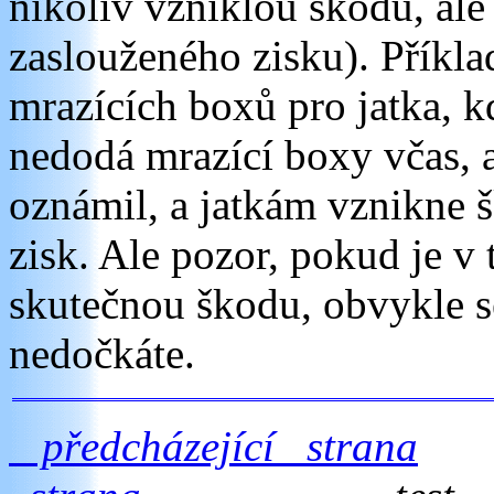
nikoliv vzniklou škodu, ale 
zaslouženého zisku). Příkl
mrazících boxů pro jatka, 
nedodá mrazící boxy včas, 
oznámil, a jatkám vznikne 
zisk. Ale pozor, pokud je 
skutečnou škodu, obvykle s
nedočkáte.
předcházející strana