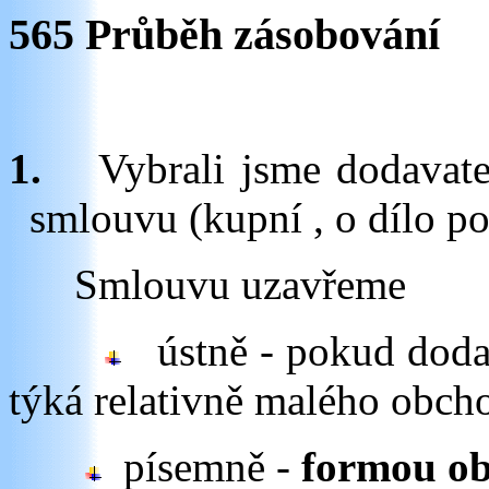
565 Průběh zásobování
1.
Vybrali jsme dodavate
smlouvu (kupní , o dílo p
Smlouvu uzavřeme
ústně - pokud dodav
týká relativně malého obch
písemně -
formou ob