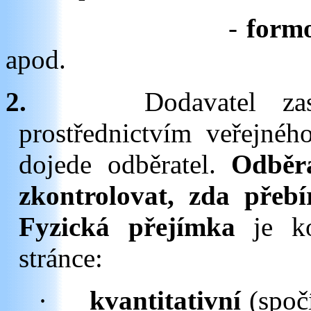
-
form
apod.
2.
Dodavatel za
prostřednictvím veřejnéh
dojede odběratel.
Odběra
zkontrolovat, zda přeb
Fyzická přejímka
je k
stránce:
·
kvantitativní
(spoč