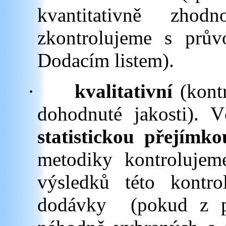
kvantitativně zho
zkontrolujeme s prů
Dodacím listem).
·
kvalitativní
(kont
dohodnuté jakosti). 
statistickou přejímko
metodiky kontroluje
výsledků této kontr
dodávky
(pokud z p