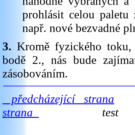
náhodně vybraných a
prohlásit celou paletu
např. nové bezvadné pl
3.
Kromě fyzického toku, 
bodě 2., nás bude zajím
zásobováním.
předcházející strana
strana
test