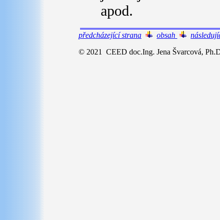
apod.
předcházející strana
obsah
následují
© 2021 CEED doc.Ing. Jena Švarcová, Ph.D