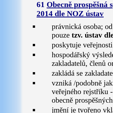
61
Obecně prospěšná sp
2014 dle NOZ ústav
právnická osoba; od
pouze
tzv. ústav d
poskytuje veřejnost
hospodářský výslede
zakladatelů, členů 
zakládá se zakladat
vzniká /podobně jak
veřejného rejstříku 
obecně prospěšných
jmění je tvořeno vkl