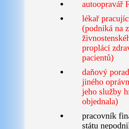
autoopravář F
lékař pracují
(podniká na z
živnostenské
proplácí zdra
pacientů)
daňový porad
jiného oprávn
jeho služby hr
objednala)
pracovník fi
státu nepodni