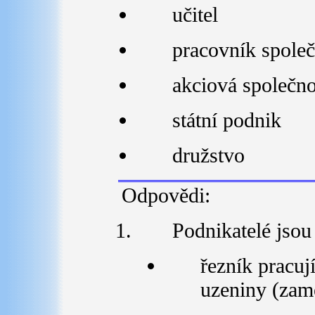
učitel
pracovník spole
akciová společno
státní podnik
družstvo
Odpovědi:
Podnikatelé jsou
řezník pracuj
uzeniny (zam