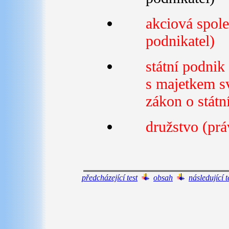
akciová spol
podnikatel)
státní podnik
s majetkem s
zákon o státn
družstvo (prá
předcházející test
obsah
následující t