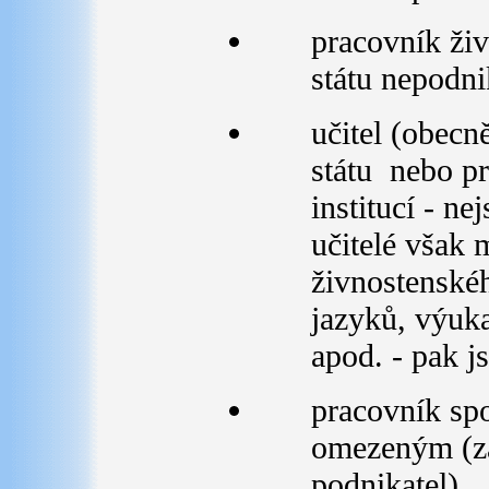
pracovník ži
státu nepodni
učitel (obecn
státu nebo pr
institucí - ne
učitelé však 
živnostenské
jazyků, výuk
apod. - pak j
pracovník spo
omezeným (z
podnikatel)