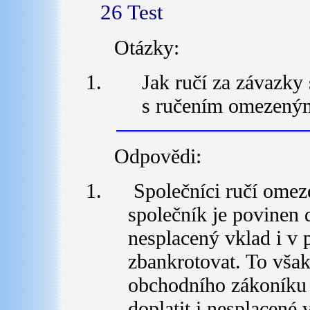
26 Test
Otázky:
Jak ručí za závazky 
s ručením omezený
Odpovědi:
Společníci ručí omeze
společník je povinen 
nesplacený vklad i v p
zbankrotovat. To však 
obchodního zákoníku p
doplatit i nesplacené