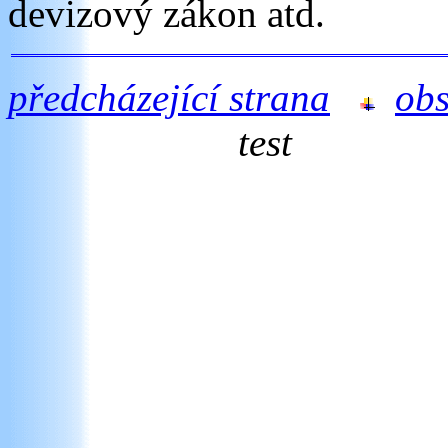
devizový zákon atd.
předcházející strana
ob
test