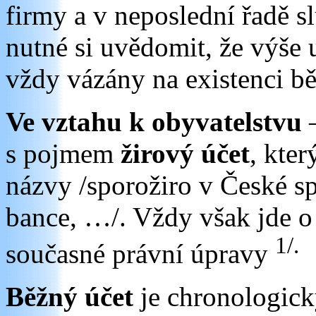
firmy a v neposlední řadě s
nutné si uvědomit, že výše
vždy vázány na existenci bě
Ve vztahu k obyvatelstvu
s pojmem
žirový účet
, kte
názvy /sporožiro v České s
bance, …/. Vždy však jde o
1/.
současné právní úpravy
Běžný účet
je chronologic