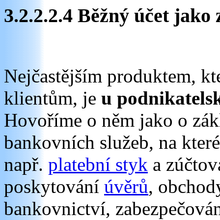
3.2.2.2.4 Běžný účet jak
Nejčastějším produktem, kt
klientům, je
u podnikatels
Hovoříme o něm jako o zák
bankovních služeb, na které
např.
platební styk
a zúčtová
poskytování
úvěrů
, obchody
bankovnictví, zabezpečová