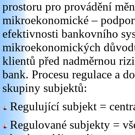
prostoru pro provádění měn
mikroekonomické – podpora
efektivnosti bankovního sy
mikroekonomických důvodů 
klientů před nadměrnou ri
bank. Procesu regulace a d
skupiny subjektů:
Regulující subjekt = cent
Regulované subjekty = vše