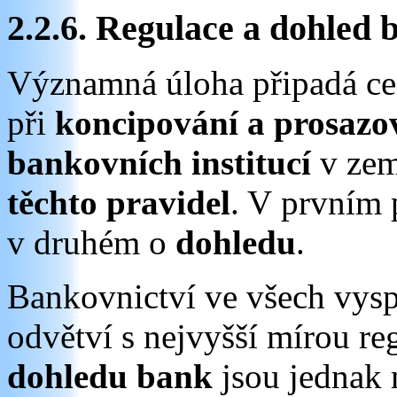
2.2.6. Regulace a dohled
Významná úloha připadá cen
při
koncipování a prosazov
bankovních institucí
v zem
těchto pravidel
. V prvním
v druhém o
dohledu
.
Bankovnictví ve všech vys
odvětví s nejvyšší mírou re
dohledu bank
jsou jednak