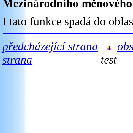
Mezinárodního měnového 
I tato funkce spadá do obla
předcházející strana
ob
strana
test