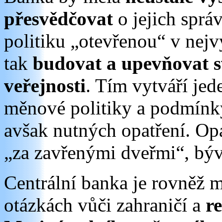
přesvědčovat
o jejich správ
politiku „otevřenou“ v nej
tak
budovat a upevňovat s
veřejnosti
. Tím vytváří je
měnové politiky a podmínky
avšak nutných opatření. Op
„za zavřenými dveřmi“, bý
Centrální banka je rovněž 
otázkách vůči zahraničí a
r