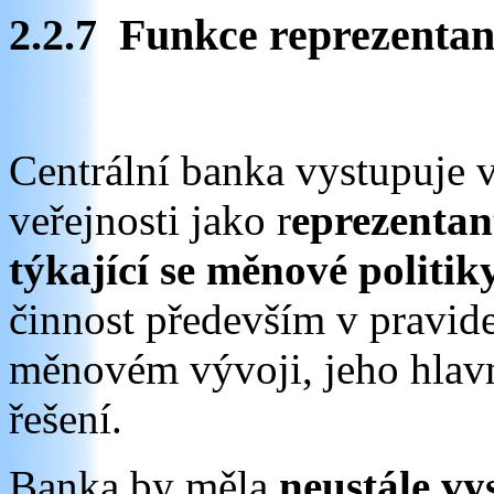
2.2.7 Funkce reprezentan
Centrální banka vystupuje 
veřejnosti jako r
eprezentan
týkající se měnové politiky
činnost především v pravid
měnovém vývoji, jeho hlav
řešení.
Banka by měla
neustále vy