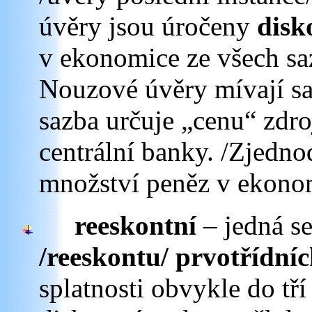
úvěry jsou úročeny
disk
v ekonomice ze všech saz
Nouzové úvěry mívají sa
sazba určuje „cenu“ zdr
centrální banky. /Zjedno
množství peněz v ekono
reeskontní
– jedná s
/reeskontu/ prvotřídn
splatnosti obvykle do tří