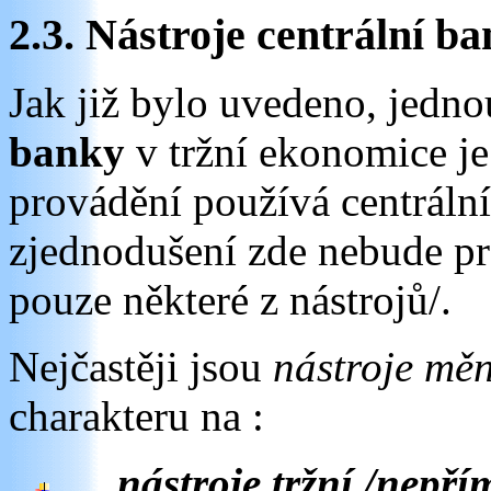
2.3. Nástroje centrální ba
Jak již bylo uvedeno, jedn
banky
v tržní ekonomice j
provádění používá centrální
zjednodušení zde nebude pr
pouze některé z nástrojů/.
Nejčastěji jsou
nástroje měn
charakteru na :
nástroje tržní /nepří