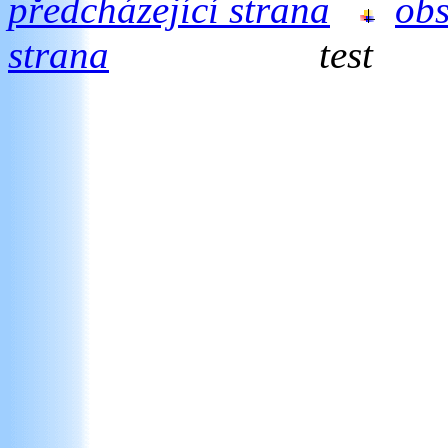
předcházející strana
ob
strana
test