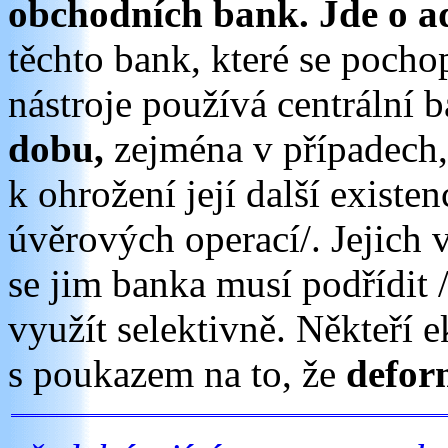
obchodních bank. Jde o ad
těchto bank, které se pocho
nástroje používá centrální 
dobu,
zejména v případech,
k ohrožení její další existe
úvěrových operací/. Jejich 
se jim banka musí podřídit /n
využít selektivně. Někteří 
s poukazem na to, že
deform