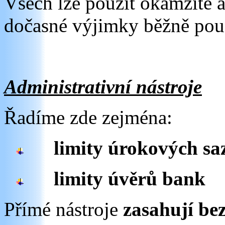
Všech lze použít okamžitě a
dočasné výjimky běžně pou
Administrativní nástroje
Řadíme zde zejména:
limity úrokových sa
limity úvěrů bank
Přímé nástroje
zasahují be