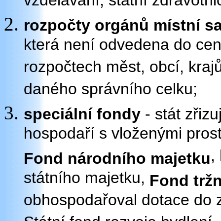
vzdělávání, státní zdravotnic
rozpočty orgánů místní 
která není odvedena do cent
rozpočtech měst, obcí, kraj
daného správního celku;
speciální fondy
- stát zřiz
hospodaří s vloženými pros
,
Fond národního majetku
státního majetku,
Fond tržn
obhospodařoval dotace do ze