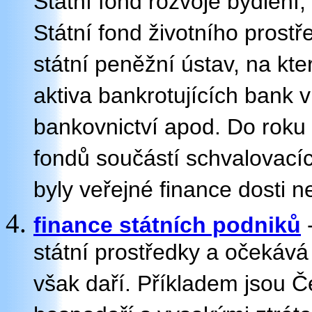
Státní fond rozvoje bydlení, 
Státní fond životního prostř
státní peněžní ústav, na kt
aktiva bankrotujících bank
bankovnictví apod. Do roku
fondů součástí schvalovací
byly veřejné finance dosti 
finance státních podniků
-
státní prostředky a očekává
však daří. Příkladem jsou Če