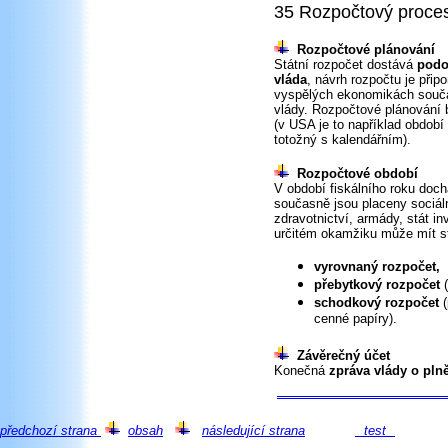
35 Rozpočtový proce
Rozpočtové plánování
Státní rozpočet dostává
podo
vláda
, návrh rozpočtu je při
vyspělých ekonomikách současn
vlády. Rozpočtové plánování
(v USA je to například období
totožný s kalendářním).
Rozpočtové období
V období fiskálního roku dochá
současně jsou placeny sociální
zdravotnictví, armády, stát inv
určitém okamžiku může mít st
vyrovnaný rozpočet,
přebytkový rozpočet
schodkový rozpočet
cenné papíry).
Závěrečný účet
Konečná
zpráva vlády o pln
předchozí strana
obsah
následující strana
test