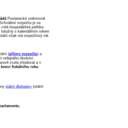
ládá
Poslanecké sněmovně
 Schválení rozpočtu je ve
 celá hospodářská politika
ok totožný s kalendářním rokem
 států však má rozpočtový rok
tění (
příjmy rozpočtu
)
a
st veřejného školství,
asově zcela shodovat a v
 konci fiskálního roku
.
vány
státní dluhopisy
(státní
parlamentu.