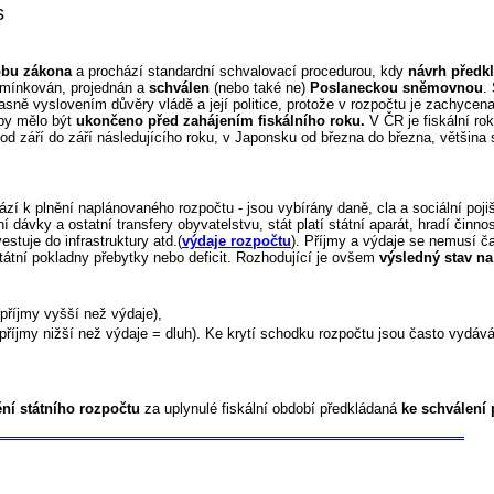
s
bu zákona
a prochází standardní schvalovací procedurou, kdy
návrh předk
pomínkován, projednán a
schválen
(nebo také ne)
Poslaneckou sněmovnou
.
ě vyslovením důvěry vládě a její politice, protože v rozpočtu je zachycena
 by mělo být
ukončeno před zahájením fiskálního roku.
V ČR je fiskální r
 od září do září následujícího roku, v Japonsku od března do března, většina
zí k plnění naplánovaného rozpočtu - jsou vybírány daně, cla a sociální pojiš
 dávky a ostatní transfery obyvatelstvu, stát platí státní aparát, hradí činno
estuje do infrastruktury atd.(
výdaje rozpočtu
). Příjmy a výdaje se nemusí č
átní pokladny přebytky nebo deficit. Rozhodující je ovšem
výsledný stav na
(příjmy vyšší než výdaje),
(příjmy nižší než výdaje = dluh). Ke krytí schodku rozpočtu jsou často vydá
ění státního rozpočtu
za uplynulé fiskální období předkládaná
ke schválení 