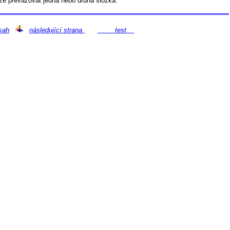
e převažovat jedna nebo druhá složka.
sah
následující strana
test