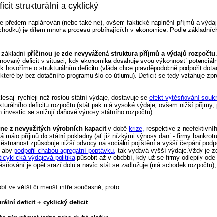
cit strukturální a cyklický
e předem naplánován (nebo také ne), ovšem faktické naplnění příjmů a výdaj
chodku) je dílem mnoha procesů probíhajících v ekonomice. Podle základních 
 základní
příčinou je zde nevyvážená struktura příjmů a výdajů rozpočtu
novaný deficit v situaci, kdy ekonomika dosahuje svou výkonností potenciáln
ak hovoříme o strukturálním deficitu (vláda chce pravděpodobně podpořit dota
které by bez dotačního programu šlo do útlumu). Deficit se tedy vztahuje zp
sají rychleji než rostou státní výdaje, dostavuje se
efekt vytěsňování souk
urálního deficitu rozpočtu (stát pak má vysoké výdaje, ovšem nižší příjmy, 
investic se snižují daňové výnosy státního rozpočtu).
yne z nevyužitých výrobních kapacit
v době
krize,
respektive z neefektivní
á málo příjmů do státní pokladny (ať již nízkými výnosy daní - firmy bankrotu
městnanost způsobuje nižší odvody na sociální pojištění a vyšší čerpání pod
m aby
podpořil chabou agregátní poptávku,
tak vydává vyšší výdaje.Vždy je zd
ticyklická výdajová politika
působit až v období, kdy už se firmy odlepily ode 
ěsňování je opět srazí dolů a navíc stát se zadlužuje (má schodek rozpočtu)
obí ve větší či menší míře současně, proto
rální deficit + cyklický deficit