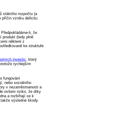
ů státního rozpočtu (a
příčin vzniku deficitu
. Předpokládáme-li, že
í produkt (tedy plně
cemi některé z
rostředkovaně ke struktuře
romých investic
, který
protože rychlejším
ho fungování
jí, nebo sociálního
pory v nezaměstnanosti a
e ovšem riziko, že díky
dna a rozbíhají se k
, takže výsledné škody