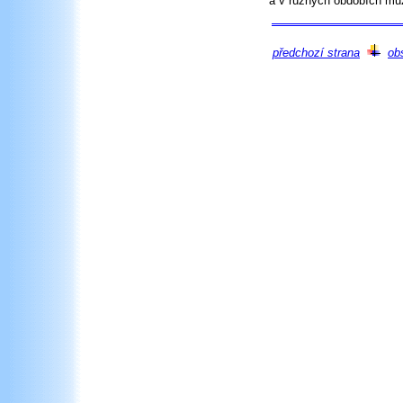
a v různých obdobích můž
předchozí strana
ob