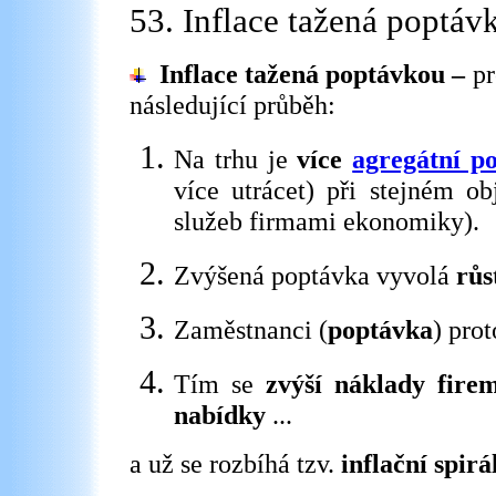
53. Inflace tažená poptáv
Inflace tažená poptávkou –
p
následující průběh:
Na trhu je
více
agregátní p
více utrácet) při stejném o
služeb firmami ekonomiky).
Zvýšená poptávka vyvolá
růs
Zaměstnanci (
poptávka
) pro
Tím se
zvýší náklady fire
nabídky
...
a už se rozbíhá tzv.
inflační spirá