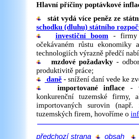
Hlavní příčiny poptávkové infla
stát vydá více peněz ze stát
schodku (dluhu) státního rozpoč
investiční boom
- firmy 
očekávaném růstu ekonomiky a
technologiích výrazně předčí nab
mzdové požadavky
- odbor
produktivitě práce;
daně
- snížení daní vede ke z
importované inflace
- v
konkurenční tuzemské firmy, 
importovaných surovin (např.
tuzemských firem, hovoříme o
in
předchozí strana
obsah