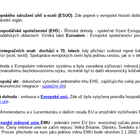
opského sdružení uhlí a oceli (ESUO)
. Zde poprvé v evropské historii doš
árodní orgán.
ospodářské společenství (EHS
) - Římské dohody - společné řízení Evropy
spodářských oblastech. Vzniká také
Euroatom
- Evropské společenství pro
 integračních snah
dochází v 70. letech
, kdy přichází světové ropné 
izí (ocel, textil). Spolupráce evropských zemí byla jedinou cestou, jak si v té
hoda o Evropském měnovém systému a byla zavedena zúčtovací měnová 
inárodnímu bezhotovostnímu styku, nicméně byl to další ekonomický krůček 
opský akt
- dokončení vytvoření jednotného trhu EHS, zajišťujícího volný po
 ekonomické integrace -
společný trh
).
á dohoda
- smlouva o
Evropské unii.
Zde už byla vytyčena pravidla hospodá
 uni
i.
Amsterodamu a v Lucembursku o dalším osudu EU a umožnění rozšiřování EU
ropské měnové unie
EMU
- jedenáct zemí EU (tzv. eurozóna) začalo proc
o. Členy měnové unie se zatím nejsou: Velká Británie, Dánsko, Švédsko a
). Proces přechodu na euro jako jedinou měnu EMU bude ukončen 1.1.2002,