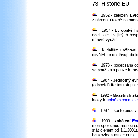
73. Historie EU
1952 - založení
Evr
z národní úrovně na nadn
1957 -
Evropské h
oceli, ale i v jiných ho
mírové využití.
K dalšímu
oživení
odvětví se dostávají do kr
1978 - podepsána do
se používala pouze k mez
1987 -
Jednotný evr
(odpovídá třetímu stupni
1992 -
Maastrichtsk
kroky k
úplné ekonomické
1997 – konference v 
1999 -
zahájení
Ev
měn společnou měnou eur
stát členem od 1.1.2001
bankovky a mince euro.