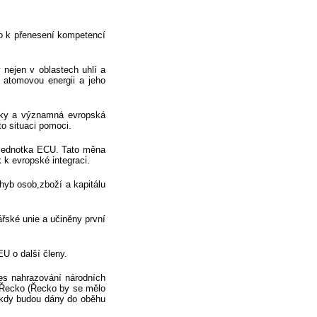
lo k přenesení kompetencí
 nejen v oblastech uhlí a
 atomovou energii a jeho
šoky a významná evropská
to situaci pomoci.
jednotka ECU. Tato měna
k evropské integraci.
hyb osob,zboží a kapitálu
řské unie a učiněny první
 o další členy.
es nahrazování národních
 Řecko (Řecko by se mělo
 kdy budou dány do oběhu