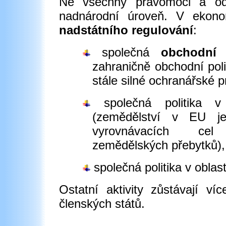
Ne všechny pravomoci a od
nadnárodní úroveň. V ekono
nadstátního regulování
:
společná
obchodní p
zahraničně obchodní pol
stále silné ochranářské p
společná politika 
(zemědělství v EU je
vyrovnávacích
cel
zemědělských přebytků),
společná politika v oblas
Ostatní aktivity zůstávají v
členských států.