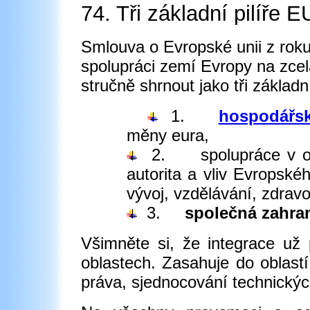
74. Tři základní pilíře E
Smlouva o Evropské unii z roku
spolupráci zemí Evropy na zce
stručně shrnout jako tři základní
1.
hospodářsk
měny eura,
2.
spolupráce v o
autorita a vliv Evropské
vývoj, vzdělávání, zdravo
3.
společná zahran
Všimněte si, že integrace už
oblastech. Zasahuje do oblastí
práva, sjednocování technický