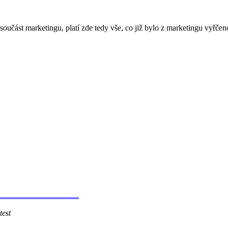
oučást marketingu, platí zde tedy vše, co již bylo z marketingu vyřč
t