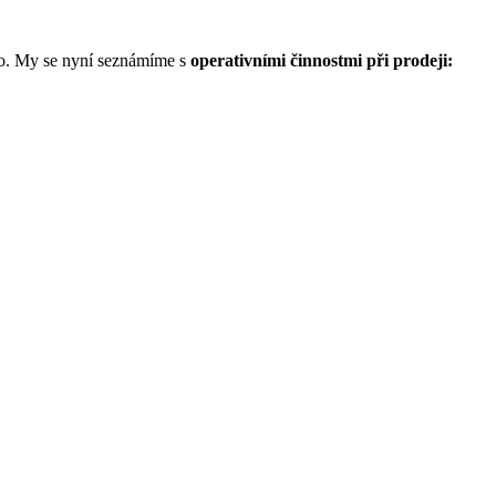
eno. My se nyní seznámíme s
operativními činnostmi při prodeji: