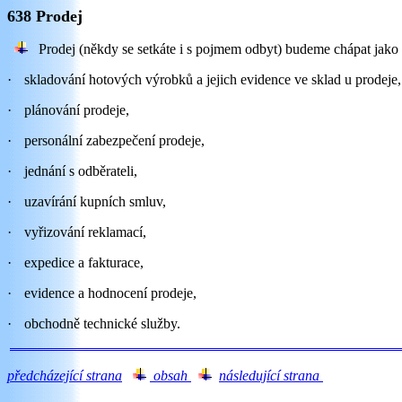
638 Prodej
Prodej (někdy se setkáte i s pojmem odbyt) budeme chápat jako s
·
skladování hotových výrobků a jejich evidence ve sklad u prodeje,
·
plánování prodeje,
·
personální zabezpečení prodeje,
·
jednání s odběrateli,
·
uzavírání kupních smluv,
·
vyřizování reklamací,
·
expedice a fakturace,
·
evidence a hodnocení prodeje,
·
obchodně technické služby.
předcházející strana
obsah
následující strana
tes