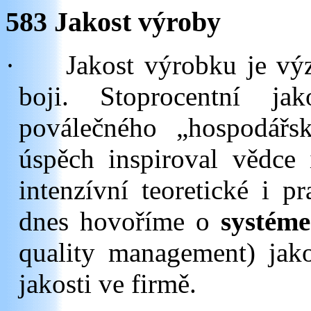
583 Jakost výroby
·
Jakost výrobku je v
boji. Stoprocentní j
poválečného „hospodářs
úspěch inspiroval vědce 
intenzívní teoretické i pr
dnes hovoříme o
systémec
quality management) jak
jakosti ve firmě.