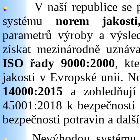
V naší republice se při
systému
norem jakost
parametrů výroby a výsle
získat mezinárodně uznáva
ISO řady 9000
:2000
, kt
jakosti v Evropské unii. 
14000:2015
a zohledňují 
45001:2018 k bezpečnosti 
bezpečnosti potravin a dalš
Nevýhodou systému no