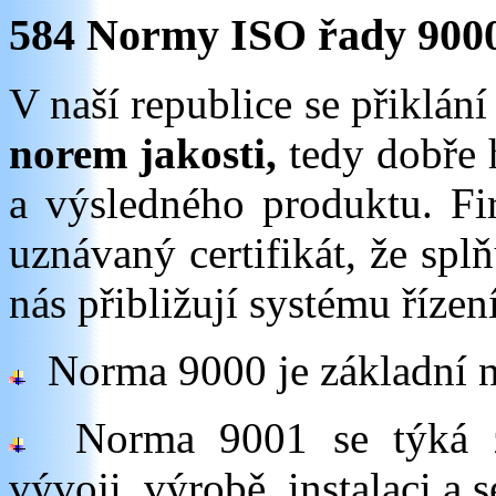
584 Normy ISO řady 900
V naší republice se přiklán
norem jakosti,
tedy dobře 
a výsledného produktu. Fi
uznávaný certifikát, že spl
nás přibližují systému řízen
Norma 9000 je základní no
Norma 9001 se týká zab
vývoji, výrobě, instalaci a s