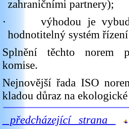
zahraničními partnery);
·
výhodou je vybud
hodnotitelný systém řízení 
Splnění těchto norem p
komise.
Nejnovější řada ISO nore
kladou důraz na ekologick
předcházející strana