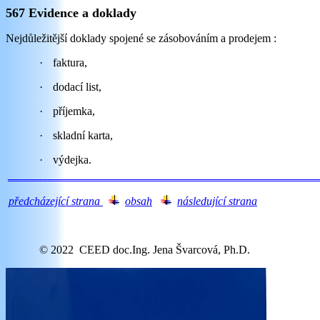
567 Evidence a doklady
Nejdůležitější doklady spojené se zásobováním a prodejem :
·
faktura,
·
dodací list,
·
příjemka,
·
skladní karta,
·
výdejka.
předcházející strana
obsah
následující strana
tes
© 2022 CEED doc.Ing. Jena Švarcová, Ph.D.