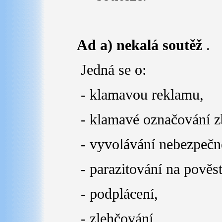
Ad a) nekalá soutěž
.
Jedná se o:
- klamavou reklamu,
- klamavé označování zb
- vyvolávání nebezpeč
- parazitování na pověs
- podplácení,
- zlehčování,