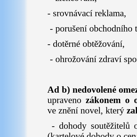
- srovnávací reklama,
- porušení obchodního t
- dotěrné obtěžování,
- ohrožování zdraví spot
Ad b) nedovolené omez
upraveno
zákonem o o
ve znění novel
, který
za
- dohody soutěžitelů 
(kartelové dohody o cená