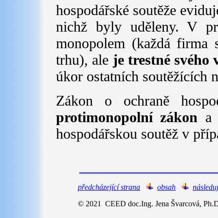
hospodářské soutěže evidu
nichž byly uděleny. V pri
monopolem (každá firma se
trhu), ale
je trestné svého
úkor ostatních soutěžících 
Zákon o ochraně hospod
protimonopolní zákon
a 
hospodářskou soutěž v přípa
předcházející strana
obsah
následuj
© 2021 CEED doc.Ing. Jena Švarcová, Ph.D