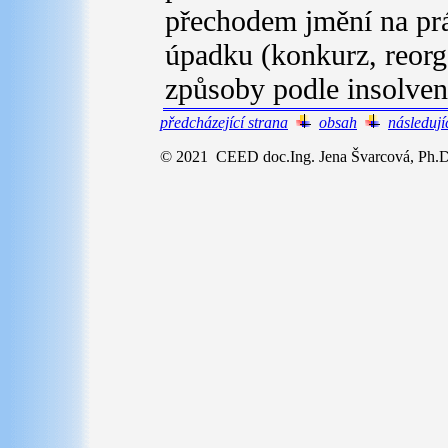
přechodem jmění na prá
úpadku (konkurz, reorga
způsoby podle insolven
předcházející strana
obsah
následují
© 2021 CEED doc.Ing. Jena Švarcová, Ph.D