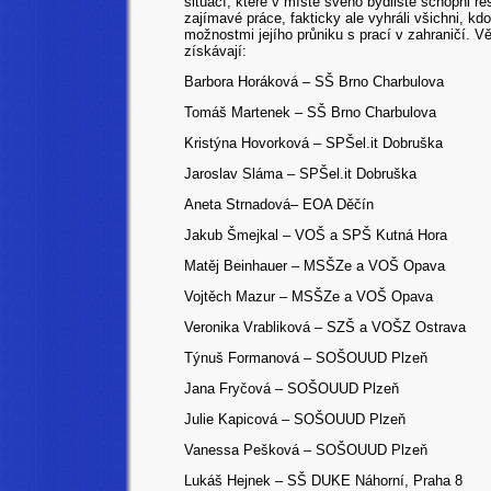
situací, které v místě svého bydliště schopni ř
zajímavé práce, fakticky ale vyhráli všichni, k
možnostmi jejího průniku s prací v zahraničí. V
získávají:
Barbora Horáková – SŠ Brno Charbulova
Tomáš Martenek – SŠ Brno Charbulova
Kristýna Hovorková – SPŠel.it Dobruška
Jaroslav Sláma – SPŠel.it Dobruška
Aneta Strnadová– EOA Děčín
Jakub Šmejkal – VOŠ a SPŠ Kutná Hora
Matěj Beinhauer – MSŠZe a VOŠ Opava
Vojtěch Mazur
– MSŠZe a VOŠ Opava
Veronika Vrabliková – SZŠ a VOŠZ Ostrava
Týnuš Formanová – SOŠOUUD Plzeň
Jana Fryčová – SOŠOUUD Plzeň
Julie Kapicová – SOŠOUUD Plzeň
Vanessa Pešková – SOŠOUUD Plzeň
Lukáš Hejnek – SŠ DUKE Náhorní, Praha 8