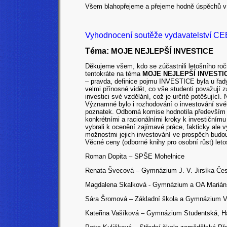
Všem blahopřejeme a přejeme hodně úspěchů v d
Vyhodnocení soutěže vydavatelství CEE
Téma:
MOJE NEJLEPŠÍ INVESTICE
Děkujeme všem, kdo se zúčastnili letošního r
tentokráte na téma
MOJE NEJLEPŠÍ INVESTI
– pravda, definice pojmu INVESTICE byla u řady 
velmi přínosné vidět, co vše studenti považují z
investici své vzdělání, což je určitě potěšující
Významné bylo i rozhodování o investování svého
poznatek. Odborná komise hodnotila především 
konkrétními a racionálními kroky k investičním
vybrali k ocenění zajímavé práce, fakticky ale v
možnostmi jejich investování ve prospěch budo
Věcné ceny (odborné knihy pro osobní růst) leto
Roman Dopita – SPŠE Mohelnice
Renata Švecová – Gymnázium J. V. Jirsíka Če
Magdalena Skalková - Gymnázium a OA Marián
Sára Šromová – Základní škola a Gymnázium V
Kateřina Vašíková – Gymnázium Studentská, Ha