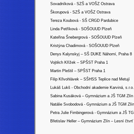
Sovadníková - SZŠ a VOŠZ Ostrava
Škorupová - SZŠ a VOŠZ Ostrava
Tereza Koubová - SŠ CRGD Pardubice
Linda Petříková - SOŠOUUD Plzeň
Kateřina Šnebergrová - SOŠOUUD Plzeň
Kristýna Chadimová - SOŠOUUD Plzeň
Denys Kalynskyj – SŠ DUKE Náhorní, Praha 8
Vojtěch Křížek – SPŠST Praha 1
Martin Pleštil – SPŠST Praha 1
Filip Křivohlávek – SŠHSS Teplice nad Metují
Lukáš Lukš - Obchodní akademie Karviná, s.r.o.
Sabina Kusáková – Gymnázium a JŠ TGM Zlín
Natálie Svobodová - Gymnázium a JŠ TGM Zlí
Petra Julie Fimbingerová - Gymnázium a JŠ TG
Břetislav Heller – Gymnázium Zlín – Lesní čtvrť