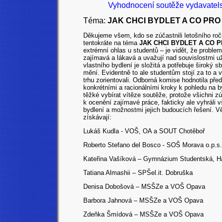
Vyhodnocení soutěže vydavatels
Téma:
JAK CHCI BYDLET A CO PRO
Děkujeme všem, kdo se zúčastnili letošního r
tentokráte na téma
JAK CHCI BYDLET A CO 
extrémní ohlas u studentů – je vidět, že probl
zajímavá a lákavá a uvažují nad souvislostmi u
vlastního bydlení je složitá a potřebuje široký 
mění. Evidentně to ale studentům stojí za to a 
trhu zorientovali. Odborná komise hodnotila př
konkrétními a racionálními kroky k pohledu na 
těžké vybírat vítěze soutěže, protože všichni zú
k ocenění zajímavé práce, fakticky ale vyhráli 
bydlení a možnostmi jejich budoucích řešení. Vě
získávají:
Lukáš Kudla - VOŠ, OA a SOUT Chotěboř
Roberto Stefano del Bosco
- SOŠ Morava o.p.s
Kateřina Vašíková – Gymnázium Studentská, Ha
Tatiana Almashii – SPŠel.it. Dobruška
Denisa Dobošová – MSŠZe a VOŠ Opava
Barbora Jahnová
– MSŠZe a VOŠ Opava
Zdeňka Šmídová – MSŠZe a VOŠ Opava