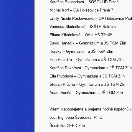
Kateřina Svobodová – SOŠOUUD Plzeň
Michal Korf – OA Holešovice Praha 7
Emily Nicole Paškevičová – OA Holešovice Pra
Vanessa Sládečková – ISŠTE Sokolov
Eliana Křivánková – OA a HŠ Třebíč
David Hanačík – Gymnázium a JŠ TGM Zlín
Horský – Gymnázium a JŠ TGM Zlín
Filip Hrazdira – Gymnázium a JŠ TGM Zlín
Kateřina Pekařová - Gymnázium a JŠ TGM Zlín
Ella Pivodová – Gymnázium a JŠ TGM Zlín
Štěpán Průcha – Gymnázium a JŠ TGM Zlín
Adam Vanča – Gymnázium a JŠ TGM Zlín
Všem blahopřejeme a přejeme hodně úspěchů v d
doc. Ing. Jena Švarcová, Ph.D.
Ředitelka CEED Zlín