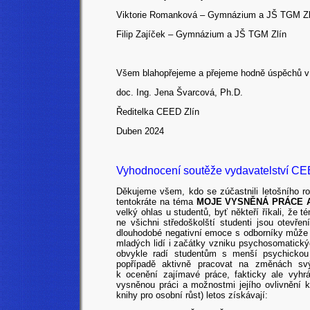
Viktorie Romanková – Gymnázium a JŠ TGM Zl
Filip Zajíček – Gymnázium a JŠ TGM Zlín
Všem blahopřejeme a přejeme hodně úspěchů v d
doc. Ing. Jena Švarcová, Ph.D.
Ředitelka CEED Zlín
Duben 2024
Vyhodnocení soutěže vydavatelství CEE
Děkujeme všem, kdo se zúčastnili letošního 
tentokráte na téma
MOJE VYSNĚNÁ PRÁCE 
velký ohlas u studentů, byť někteří říkali, že 
ne všichni středoškolští studenti jsou otevře
dlouhodobé negativní emoce s odborníky může v 
mladých lidí i začátky vzniku psychosomatick
obvykle radí studentům s menší psychickou 
popřípadě aktivně pracovat na změnách sv
k ocenění zajímavé práce, fakticky ale vyhr
vysněnou práci a možnostmi jejího ovlivnění 
knihy pro osobní růst) letos získávají: