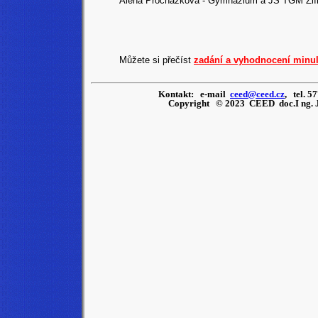
Alena Procházková - Gymnázium a JŠ TGM Zlí
Můžete si přečíst
zadání a vyhodnocení minul
Kontakt: e-mail
ceed@ceed.cz
, tel. 5
Copyright © 2023 CEED doc.I ng. J