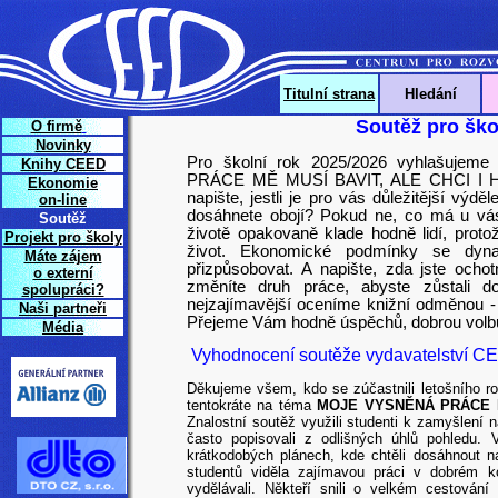
Titulní strana
Hledání
Soutěž pro ško
O firmě
Novinky
Pro školní rok 2025/2026 vyhlašuje
Knihy CEED
PRÁCE MĚ MUSÍ BAVIT, ALE CHCI I HO
Ekonomie
napište, jestli je pro vás důležitější výd
on-line
dosáhnete obojí? Pokud ne, co má u vás
Soutěž
životě opakovaně klade hodně lidí, proto
Projekt pro školy
život. Ekonomické podmínky se dy
Máte zájem
přizpůsobovat. A napište, zda jste ochot
o externí
změníte druh práce, abyste zůstali d
spolupráci?
nejzajímavější oceníme knižní odměnou -
Naši partneři
Přejeme Vám hodně úspěchů, dobrou volbu 
Média
Vyhodnocení soutěže vydavatelství CE
Děkujeme všem, kdo se zúčastnili letošního 
tentokráte na téma
MOJE VYSNĚNÁ PRÁCE M
Znalostní soutěž využili studenti k zamyšlení 
často popisovali z odlišných úhlů pohledu.
krátkodobých plánech, kde chtěli dosáhnout na
studentů viděla zajímavou práci v dobrém ko
vydělávali. Někteří snili o velkém cestování 