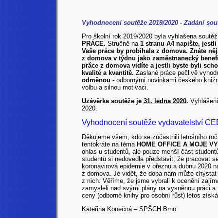
Vyhodnocení soutěže 2019/2020 - Zadání sou
Pro školní rok 2019/2020 byla vyhlašena soutě
PRÁCE.
Stručně na
1 stranu A4 napište, jestl
Vaše práce by probíhala z domova. Znáte něja
z domova v týdnu jako zaměstnanecký benefi
práce z domova vidíte a jestli byste byli s
kvalitě a kvantitě.
Zaslané práce pečlivě vyho
odměnou
- odbornými novinkami českého kniž
volbu a silnou motivaci.
Uzávěrka soutěže je
31. ledna 2020
.
Vyhlášení
2020.
Vyhodnocení soutěže vydavatelství CEE
Děkujeme všem, kdo se zúčastnili letošního r
tentokráte na téma
HOME OFFICE A MOJE V
ohlas u studentů, ale pouze menší část studentů
studentů si nedovedla představit, že pracovat s
koronavirová epidemie v březnu a dubnu 2020 ná
z domova. Je vidět, že doba nám může chystat
z nich. Věříme, že jsme vybrali k ocenění zajíma
zamysleli nad svými plány na vysněnou práci a 
ceny (odborné knihy pro osobní růst) letos získá
Kateřina Konečná – SPŠCH Brno