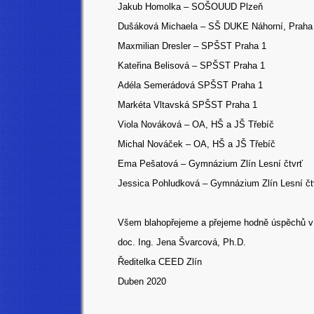
Jakub Homolka – SOŠOUUD Plzeň
Dušáková Michaela – SŠ DUKE Náhorní, Praha
Maxmilian Dresler – SPŠST Praha 1
Kateřina Belisová – SPŠST Praha 1
Adéla Semerádová SPŠST Praha 1
Markéta Vltavská SPŠST Praha 1
Viola Nováková – OA, HŠ a JŠ Třebíč
Michal Nováček – OA, HŠ a JŠ Třebíč
Ema Pešatová – Gymnázium Zlín Lesní čtvrť
Jessica Pohludková – Gymnázium Zlín Lesní čt
Všem blahopřejeme a přejeme hodně úspěchů v d
doc. Ing. Jena Švarcová, Ph.D.
Ředitelka CEED Zlín
Duben 2020