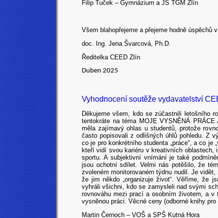
Filip Tuček – Gymnázium a JŠ TGM Zlín
Všem blahopřejeme a přejeme hodně úspěchů v d
doc. Ing. Jena Švarcová, Ph.D.
Ředitelka CEED Zlín
Duben 2025
Vyhodnocení soutěže vydavatelství CE
Děkujeme všem, kdo se zúčastnili letošního 
tentokráte na téma MOJE VYSNĚNÁ PRÁCE 
měla zajímavý ohlas u studentů, protože rov
často popisovali z odlišných úhlů pohledu. Z v
co je pro konkrétního studenta „práce“, a co je 
kteří vidí svou kariéru v kreativních oblastech,
sportu. A subjektivní vnímání je také podmíně
jsou ochotní sdílet. Velmi nás potěšilo, že t
zvoleném monitorovaném týdnu nudil. Je vidět, ž
že jim někdo „organizuje život“. Věříme, že j
vyhráli všichni, kdo se zamysleli nad svými s
rovnováhu mezi prací a osobním životem, a v 
vysněnou práci. Věcné ceny (odborné knihy pro o
Martin Černoch – VOŠ a SPŠ Kutná Hora