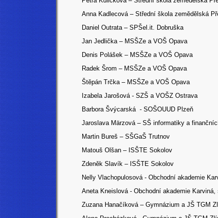
Petra Kuličková – Střední škola zemědělská Př
Anna Kadlecová – Střední škola zemědělská Př
Daniel Outrata – SPŠel.it. Dobruška
Jan Jedlička – MSŠZe a VOŠ Opava
Denis Polášek – MSŠZe a VOŠ Opava
Radek Šrom – MSŠZe a VOŠ Opava
Štěpán Trčka – MSŠZe a VOŠ Opava
Izabela Jarošová - SZŠ a VOŠZ Ostrava
Barbora Švýcarská - SOŠOUUD Plzeň
Jaroslava Märzová – SŠ informatiky a finančníc
Martin Bureš – SŠGaŠ Trutnov
Matouš Olšan – ISŠTE Sokolov
Zdeněk Slavík – ISŠTE Sokolov
Nelly Vlachopulosová - Obchodní akademie Karvi
Aneta Kneislová - Obchodní akademie Karviná, s
Zuzana Hanačíková – Gymnázium a JŠ TGM Zl