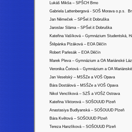
Lukáš Mikša – SPŠCH Brno
Gabriela Lattenbergová
- SOŠ Morava o.p.s. B
Jan Němeček – SPŠel.it Dobruška
Jaroslav Sláma – SPŠel.it Dobruška
Kateřina Vašíková – Gymnázium Studentská, Ha
Štěpánka Plzáková – EOA Děčín
Robert Parlesák – EOA Děčín
Marek Pleva – Gymnázium a OA Mariánské Lá
Veronika Čoriová – Gymnázium a OA Mariánské
Jan Veselský – MSŠZe a VOŠ Opava
Bára Dostálová
– MSŠZe a VOŠ Opava
Nikol Venclíková – SZŠ a VOŠZ Ostrava
Kateřina Viktorová – SOŠOUUD Plzeň
Anastasiya Budlyanská – SOŠOUUD Plzeň
Bára Květová – SOŠOUUD Plzeň
Tereza Hanzlíková – SOŠOUUD Plzeň