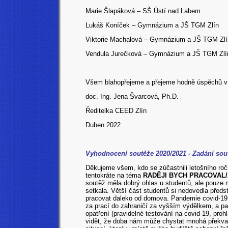
Marie Šlapáková – SŠ Ústí nad Labem
Lukáš Koníček – Gymnázium a JŠ TGM Zlín
Viktorie Machalová – Gymnázium a JŠ TGM Zlí
Vendula Jurečková – Gymnázium a JŠ TGM Zlí
Všem blahopřejeme a přejeme hodně úspěchů v d
doc. Ing. Jena Švarcová, Ph.D.
Ředitelka CEED Zlín
Duben 2022
Vyhodnocení soutěže 2020/2021 - Zadání sou
Děkujeme všem, kdo se zúčastnili letošního r
tentokráte na téma
RADĚJI BYCH PRACOVAL/
soutěž měla dobrý ohlas u studentů, ale pouze m
setkala. Větší část studentů si nedovedla předs
pracovat daleko od domova. Pandemie covid-19 ale
za prací do zahraničí za vyšším výdělkem, a p
opatření (pravidelné testování na covid-19, pro
vidět, že doba nám může chystat mnohá překvap