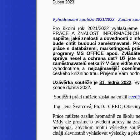
Duben 2023
Vyhodnocení soutěže 2021/2022 - Zadání sou
Pro školní rok 2021/2022 vyhlašuje
PRÁCE A ZNALOST INFORMAČNÍCH 
napište, jaké znalosti a dovednosti z in
bude chtít budoucí zaměstnavatel. Pro
práce s databázemi, marketingová prác
programy MS OFFICE apod. Zvládáte i 
správa hesel a ochrana dat? Už jste 
zaměstnavatelů setkali? V čem vidíte své
vyhodnotíme a
nejzajímavější ocení
českého knižního trhu. Přejeme Vám hodně
Uzávěrka soutěže je
31. ledna 2022
.
Vy
konce dubna 2022.
Soutěžní práci můžete zaslat na email
ceed
Ing. Jena Švarcová, Ph.D.- CEED; Obeciny
Práce můžete zasílat hromadně za školu neb
Vždy ale prosíme o uvedení adresy na zas
pedagoga, abychom mohli výsledky soutěž
chtějí slavnostně vyhlašovat výsledky a pře