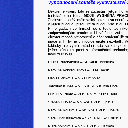
Vyhodnocení soutěže vydavatelství 
Děkujeme všem, kdo se zúčastnili letošního 
tentokráte na téma
MOJE VYSNĚNÁ PRÁCE
Znalostní soutěž měla velký ohlas u studentů. 
v jejich budoucí práci určitě budou hrát svou ú
Při brigádách ve firmách se s touto techniko
zodpovědnějším pracím s IT většinou zatím 
chystat mnohá překvapení a část studentů již sr
práce s IT by jejich rodiče určitě nezvládli.
fakticky ale vyhráli všichni, kdo se zamysle
jejího průniku s prací s informačními technol
letos získávají:
Eliška Práchenská – SPŠel.it Dobruška
Karolína Vondroušková – EOA Děčín
Denisa Vítková – SŠ Humpolec
Jaroslav Kubeš – VOŠ a SPŠ Kutná Hora
Duc Duy Pham – VOŠ a SPŠ Kutná Hora
Štěpán Hlaváč – MSŠZe a VOŠ Opava
Karolína Kolářová
– MSŠZe a VOŠ Opava
Sára Ondruššeková – SZŠ a VOŠZ Ostrava
Klára Sýkorová – SZŠ a VOŠZ Ostrava