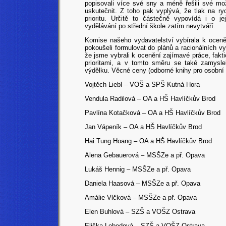
popisovali více své sny a méně řešili své mo
uskutečnit. Z toho pak vyplývá, že tlak na r
prioritu. Určitě to částečně vypovídá i o j
vydělávání po střední škole zatím nevytváří.
Komise našeho vydavatelství vybírala k oceně
pokoušeli formulovat do plánů a racionálních
že jsme vybrali k ocenění zajímavé práce, fakti
prioritami, a v tomto směru se také zamysle
výdělku. Věcné ceny (odborné knihy pro osobní r
Vojtěch Liebl – VOŠ a SPŠ Kutná Hora
Vendula Radilová – OA a HŠ Havlíčkův Brod
Pavlína Kotačková – OA a HŠ Havlíčkův Brod
Jan Vápeník – OA a HŠ Havlíčkův Brod
Hai Tung Hoang – OA a HŠ Havlíčkův Brod
Alena Gebauerová – MSŠZe a př. Opava
Lukáš Hennig
– MSŠZe a př. Opava
Daniela Haasová
– MSŠZe a př. Opava
Amálie Vlčková – MSŠZe a př. Opava
Elen Buhlová – SZŠ a VOŠZ Ostrava
Eliška Lebedová – SZŠ a VOŠZ Ostrava