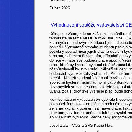
Duben 2026
Vyhodnocení soutěže vydavatelství CE
Děkujeme všem, kdo se zúčastnili letošního r
tentokráte na téma
MOJE VYSNĚNÁ PRÁCE A
k zamyšlení nad svými krátkodobými i dlouhodob
pohledu. Významná převaha studentů psala o sv
potřebný soulad mezi jejich prací a dobrým bydlen
v nájmu, sdíleném či vlastním, případně opravy
domku v místě své budoucí práce apod.). Větší 
práci, které by bydlení byla ochotná přizpůsobi
přizpůsobovali by svou práci. Někteří studenti 
budoucích vysokoškolských studií. Ale někteří 
neřešili. Někteří studenti také psali o výhodách 
společné bydlení, například horní patro domku, s
nezamýšleli se nad cestami, jak tyto sny usku
úvahu, zda si díky své vysněné práci bude sch
Komise našeho vydavatelství vybírala k ocenění
pokoušeli formulovat do plánů a racionálních 
že jsme vybrali k ocenění zajímavé práce, fakti
prioritami, a v tomto směru se také zamysleli n
souvisejícím bydlením. Věcné ceny (odborné knih
Josef Žára – VOŠ a SPŠ Kutná Hora