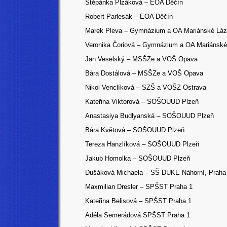
Štěpánka Plzáková – EOA Děčín
Robert Parlesák – EOA Děčín
Marek Pleva – Gymnázium a OA Mariánské Lá
Veronika Čoriová – Gymnázium a OA Mariánské
Jan Veselský – MSŠZe a VOŠ Opava
Bára Dostálová
– MSŠZe a VOŠ Opava
Nikol Venclíková – SZŠ a VOŠZ Ostrava
Kateřina Viktorová – SOŠOUUD Plzeň
Anastasiya Budlyanská – SOŠOUUD Plzeň
Bára Květová – SOŠOUUD Plzeň
Tereza Hanzlíková – SOŠOUUD Plzeň
Jakub Homolka – SOŠOUUD Plzeň
Dušáková Michaela – SŠ DUKE Náhorní, Praha
Maxmilian Dresler – SPŠST Praha 1
Kateřina Belisová – SPŠST Praha 1
Adéla Semerádová SPŠST Praha 1