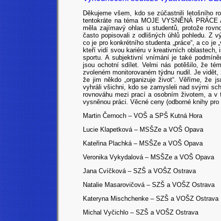
Děkujeme všem, kdo se zúčastnili letošního 
tentokráte na téma MOJE VYSNĚNÁ PRÁCE 
měla zajímavý ohlas u studentů, protože rov
často popisovali z odlišných úhlů pohledu. Z v
co je pro konkrétního studenta „práce“, a co je 
kteří vidí svou kariéru v kreativních oblastech,
sportu. A subjektivní vnímání je také podmíně
jsou ochotní sdílet. Velmi nás potěšilo, že t
zvoleném monitorovaném týdnu nudil. Je vidět, ž
že jim někdo „organizuje život“. Věříme, že j
vyhráli všichni, kdo se zamysleli nad svými s
rovnováhu mezi prací a osobním životem, a v 
vysněnou práci. Věcné ceny (odborné knihy pro o
Martin Černoch – VOŠ a SPŠ Kutná Hora
Lucie Klapetková – MSŠZe a VOŠ Opava
Kateřina Plachká – MSŠZe a VOŠ Opava
Veronika Vykydalová – MSŠZe a VOŠ Opava
Jana Cvíčková – SZŠ a VOŠZ Ostrava
Natalie Masarovičová – SZŠ a VOŠZ Ostrava
Kateryna Mischchenke – SZŠ a VOŠZ Ostrava
Michal Vyčichlo – SZŠ a VOŠZ Ostrava