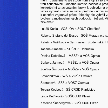
mění. Evidentně to ale studentům stojí za to a 
trhu zorientovali. Odborná komise hodnotila př
konkrétními a racionálními kroky k pohledu na 
těžké vybírat vítěze soutěže, protože všichni zú
k ocenění zajímavé práce, fakticky ale vyhráli 
bydlení a možnostmi jejich budoucích řešení. Vě
získávají:
Lukáš Kudla - VOŠ, OA a SOUT Chotěboř
Roberto Stefano del Bosco
- SOŠ Morava o.p.s
Kateřina Vašíková – Gymnázium Studentská, Ha
Tatiana Almashii – SPŠel.it. Dobruška
Denisa Dobošová – MSŠZe a VOŠ Opava
Barbora Jahnová
– MSŠZe a VOŠ Opava
Zdeňka Šmídová – MSŠZe a VOŠ Opava
Sovadníková - SZŠ a VOŠZ Ostrava
Škorupová - SZŠ a VOŠZ Ostrava
Tereza Koubová - SŠ CRGD Pardubice
Linda Petříková - SOŠOUUD Plzeň
Kateřina Šnebergrová - SOŠOUUD Plzeň