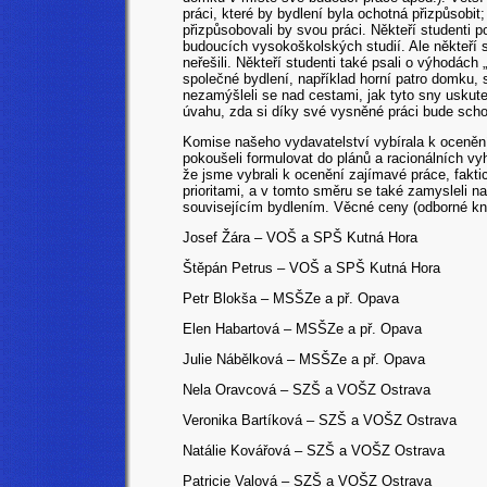
práci, které by bydlení byla ochotná přizpůsobi
přizpůsobovali by svou práci. Někteří studenti 
budoucích vysokoškolských studií. Ale někteří 
neřešili. Někteří studenti také psali o výhodách 
společné bydlení, například horní patro domku, s
nezamýšleli se nad cestami, jak tyto sny usku
úvahu, zda si díky své vysněné práci bude sch
Komise našeho vydavatelství vybírala k ocenění
pokoušeli formulovat do plánů a racionálních 
že jsme vybrali k ocenění zajímavé práce, fakti
prioritami, a v tomto směru se také zamysleli n
souvisejícím bydlením. Věcné ceny (odborné knih
Josef Žára – VOŠ a SPŠ Kutná Hora
Štěpán Petrus – VOŠ a SPŠ Kutná Hora
Petr Blokša – MSŠZe a př. Opava
Elen Habartová
– MSŠZe a př. Opava
Julie Nábělková
– MSŠZe a př. Opava
Nela Oravcová – SZŠ a VOŠZ Ostrava
Veronika Bartíková – SZŠ a VOŠZ Ostrava
Natálie Kovářová – SZŠ a VOŠZ Ostrava
Patricie Valová – SZŠ a VOŠZ Ostrava