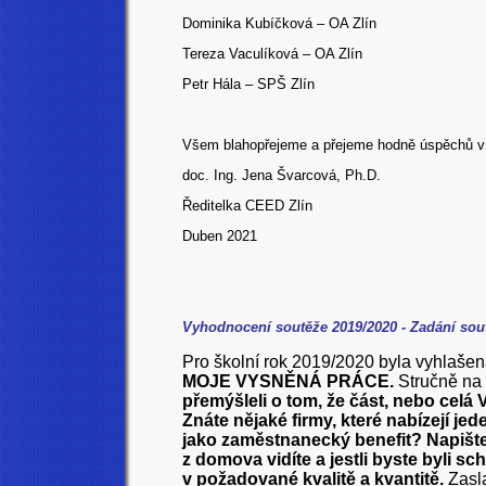
Dominika Kubíčková – OA Zlín
Tereza Vaculíková – OA Zlín
Petr Hála – SPŠ Zlín
Všem blahopřejeme a přejeme hodně úspěchů v d
doc. Ing. Jena Švarcová, Ph.D.
Ředitelka CEED Zlín
Duben 2021
Vyhodnocení soutěže 2019/2020 - Zadání sou
Pro školní rok 2019/2020 byla vyhlaše
MOJE VYSNĚNÁ PRÁCE.
Stručně na
přemýšleli o tom, že část, nebo celá
Znáte nějaké firmy, které nabízejí je
jako zaměstnanecký benefit? Napišt
z domova vidíte a jestli byste byli 
v požadované kvalitě a kvantitě.
Zasla