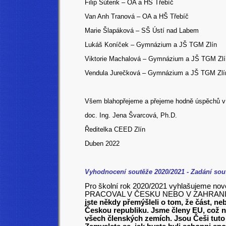
Filip Šúterik – OA a HŠ Třebíč
Van Anh Tranová – OA a HŠ Třebíč
Marie Šlapáková – SŠ Ústí nad Labem
Lukáš Koníček – Gymnázium a JŠ TGM Zlín
Viktorie Machalová – Gymnázium a JŠ TGM Zlí
Vendula Jurečková – Gymnázium a JŠ TGM Zlí
Všem blahopřejeme a přejeme hodně úspěchů v d
doc. Ing. Jena Švarcová, Ph.D.
Ředitelka CEED Zlín
Duben 2022
Vyhodnocení soutěže 2020/2021 - Zadání sou
Pro školní rok 2020/2021 vyhlašujeme n
PRACOVAL V ČESKU NEBO V ZAHRANIČ
jste někdy přemýšleli o tom, že část, n
Českou republiku. Jsme členy EU, což 
všech členských zemích. Jsou Češi tuto