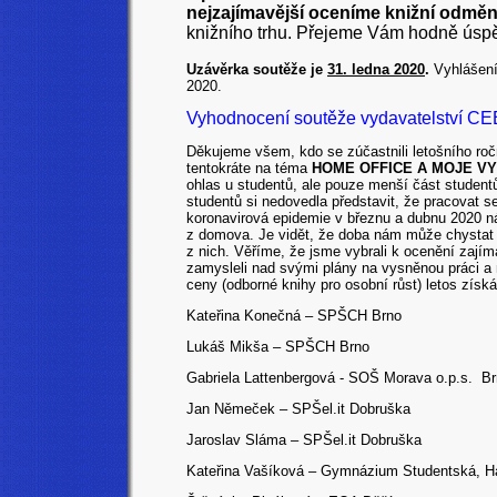
nejzajímavější oceníme knižní odmě
knižního trhu. Přejeme Vám hodně úspě
Uzávěrka soutěže je
31. ledna 2020
.
Vyhlášení
2020.
Vyhodnocení soutěže vydavatelství CEE
Děkujeme všem, kdo se zúčastnili letošního r
tentokráte na téma
HOME OFFICE A MOJE V
ohlas u studentů, ale pouze menší část studentů
studentů si nedovedla představit, že pracovat s
koronavirová epidemie v březnu a dubnu 2020 ná
z domova. Je vidět, že doba nám může chystat
z nich. Věříme, že jsme vybrali k ocenění zajíma
zamysleli nad svými plány na vysněnou práci a 
ceny (odborné knihy pro osobní růst) letos získá
Kateřina Konečná – SPŠCH Brno
Lukáš Mikša – SPŠCH Brno
Gabriela Lattenbergová
- SOŠ Morava o.p.s. B
Jan Němeček – SPŠel.it Dobruška
Jaroslav Sláma – SPŠel.it Dobruška
Kateřina Vašíková – Gymnázium Studentská, Ha