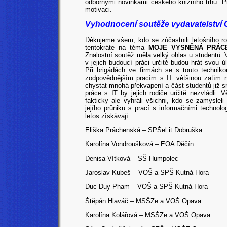
odbornými novinkami českého knižního trhu. 
motivaci.
Vyhodnocení soutěže vydavatelství 
Děkujeme všem, kdo se zúčastnili letošního 
tentokráte na téma
MOJE VYSNĚNÁ PRÁCE
Znalostní soutěž měla velký ohlas u studentů. 
v jejich budoucí práci určitě budou hrát svou ú
Při brigádách ve firmách se s touto techniko
zodpovědnějším pracím s IT většinou zatím 
chystat mnohá překvapení a část studentů již sr
práce s IT by jejich rodiče určitě nezvládli.
fakticky ale vyhráli všichni, kdo se zamysle
jejího průniku s prací s informačními technol
letos získávají:
Eliška Práchenská – SPŠel.it Dobruška
Karolína Vondroušková – EOA Děčín
Denisa Vítková – SŠ Humpolec
Jaroslav Kubeš – VOŠ a SPŠ Kutná Hora
Duc Duy Pham – VOŠ a SPŠ Kutná Hora
Štěpán Hlaváč – MSŠZe a VOŠ Opava
Karolína Kolářová
– MSŠZe a VOŠ Opava