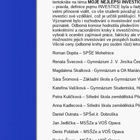
tentokráte na téma
MOJE NEJLEPŠÍ INVESTI
– pravda, definice pojmu INVESTICE byla u řady 
velmi přínosné vidět, co vše studenti považují z
investici své vzdělání, což je určitě potěšující
Významné bylo i rozhodování o investování svého
poznatek. Odborná komise hodnotila především 
konkrétními a racionálními kroky k investičním
vybrali k ocenění zajímavé práce, fakticky ale v
možnostmi jejich investování ve prospěch budo
Věcné ceny (odborné knihy pro osobní růst) leto
Roman Dopita – SPŠE Mohelnice
Renata Švecová – Gymnázium J. V. Jirsíka Če
Magdalena Skalková - Gymnázium a OA Marián
Sára Šromová – Základní škola a Gymnázium V
Kateřina Vašíková – Gymnázium Studentská, Ha
Petra Kuličková – Střední škola zemědělská Př
Anna Kadlecová – Střední škola zemědělská Př
Daniel Outrata – SPŠel.it. Dobruška
Jan Jedlička – MSŠZe a VOŠ Opava
Denis Polášek – MSŠZe a VOŠ Opava