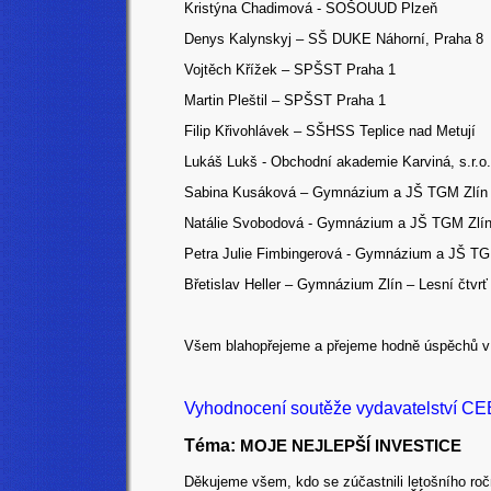
Kristýna Chadimová - SOŠOUUD Plzeň
Denys Kalynskyj – SŠ DUKE Náhorní, Praha 8
Vojtěch Křížek – SPŠST Praha 1
Martin Pleštil – SPŠST Praha 1
Filip Křivohlávek – SŠHSS Teplice nad Metují
Lukáš Lukš - Obchodní akademie Karviná, s.r.o.
Sabina Kusáková – Gymnázium a JŠ TGM Zlín
Natálie Svobodová - Gymnázium a JŠ TGM Zlí
Petra Julie Fimbingerová - Gymnázium a JŠ TG
Břetislav Heller – Gymnázium Zlín – Lesní čtvrť
Všem blahopřejeme a přejeme hodně úspěchů v d
Vyhodnocení soutěže vydavatelství CEE
Téma:
MOJE NEJLEPŠÍ INVESTICE
Děkujeme všem, kdo se zúčastnili letošního r