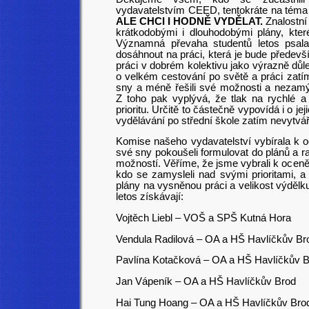
vydavatelstvím CEED, tentokráte na tém
ALE CHCI I HODNĚ VYDĚLAT.
Znalostní
krátkodobými i dlouhodobými plány, které
Významná převaha studentů letos psala
dosáhnout na práci, která je bude předevš
práci v dobrém kolektivu jako výrazně důlež
o velkém cestování po světě a práci zatím 
sny a méně řešili své možnosti a nezamýš
Z toho pak vyplývá, že tlak na rychlé a
prioritu. Určitě to částečně vypovídá i o j
vydělávání po střední škole zatím nevytvář
Komise našeho vydavatelství vybírala k o
své sny pokoušeli formulovat do plánů a 
možností. Věříme, že jsme vybrali k oceněn
kdo se zamysleli nad svými prioritami, 
plány na vysněnou práci a velikost výdělk
letos získávají:
Vojtěch Liebl – VOŠ a SPŠ Kutná Hora
Vendula Radilová – OA a HŠ Havlíčkův Br
Pavlína Kotačková – OA a HŠ Havlíčkův 
Jan Vápeník – OA a HŠ Havlíčkův Brod
Hai Tung Hoang – OA a HŠ Havlíčkův Bro