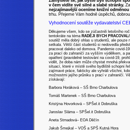
Zamyslete se, jak byste byli schopni spo
v čem vidíte své silné a slabé stránky.
Za
nejzajímavější oceníme knižní odměnou
trhu. Přejeme Vám hodně úspěchů, dobrou v
Vyhodnocení soutěže vydavatelství CEE
Děkujeme všem, kdo se zúčastnili letošního r
tentokráte na téma
RADĚJI BYCH PRACOVAL/
soutěž měla dobrý ohlas u studentů, ale pouze m
setkala. Větší část studentů si nedovedla předs
pracovat daleko od domova. Pandemie covid-19 ale
za prací do zahraničí za vyšším výdělkem, a p
opatření (pravidelné testování na covid-19, pro
vidět, že doba nám může chystat mnohá překvap
situací, které v místě svého bydliště schopni ř
zajímavé práce, fakticky ale vyhráli všichni, k
možnostmi jejího průniku s prací v zahraničí. V
získávají:
Barbora Horáková – SŠ Brno Charbulova
Tomáš Martenek – SŠ Brno Charbulova
Kristýna Hovorková – SPŠel.it Dobruška
Jaroslav Sláma – SPŠel.it Dobruška
Aneta Strnadová– EOA Děčín
Jakub Šmejkal – VOŠ a SPŠ Kutná Hora