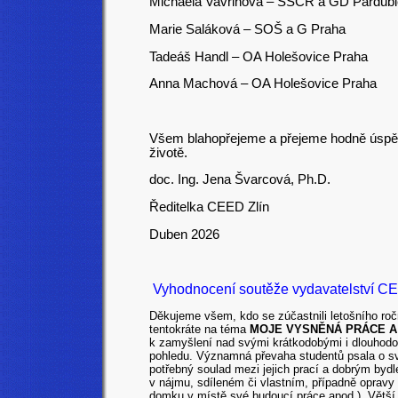
Michaela Vavřinová – SŠCR a GD Pardub
Marie Saláková – SOŠ a G Praha
Tadeáš Handl – OA Holešovice Praha
Anna Machová – OA Holešovice Praha
Všem blahopřejeme a přejeme hodně úspěc
životě.
doc. Ing. Jena Švarcová, Ph.D.
Ředitelka CEED Zlín
Duben 2026
Vyhodnocení soutěže vydavatelství CE
Děkujeme všem, kdo se zúčastnili letošního r
tentokráte na téma
MOJE VYSNĚNÁ PRÁCE A
k zamyšlení nad svými krátkodobými i dlouhodob
pohledu. Významná převaha studentů psala o sv
potřebný soulad mezi jejich prací a dobrým bydlen
v nájmu, sdíleném či vlastním, případně opravy
domku v místě své budoucí práce apod.). Větší 