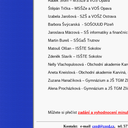
Radek Šrom – MSŠZe a VOŠ Opava
Štěpán Trčka – MSŠZe a VOŠ Opava
Izabela Jarošová - SZŠ a VOŠZ Ostrava
Barbora Švýcarská - SOŠOUUD Plzeň
Jaroslava Märzová – SŠ informatiky a finančníc
Martin Bureš – SŠGaŠ Trutnov
Matouš Olšan – ISŠTE Sokolov
Zdeněk Slavík – ISŠTE Sokolov
Nelly Vlachopulosová - Obchodní akademie Karvi
Aneta Kneislová - Obchodní akademie Karviná, s
Zuzana Hanačíková – Gymnázium a JŠ TGM Zl
Alena Procházková - Gymnázium a JŠ TGM Zlí
Můžete si přečíst
zadání a vyhodnocení minul
Kontakt: e-mail
ceed@ceed.cz
, tel. 5