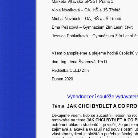
Markéta Vltavská SPŠST Praha 1
Viola Nováková – OA, HŠ a JŠ Třebíč
Michal Nováček – OA, HŠ a JŠ Třebíč
Ema Pešatová – Gymnázium Zlín Lesní čtvrť
Jessica Pohludková – Gymnázium Zlín Lesní čt
Všem blahopřejeme a přejeme hodně úspěchů v d
doc. Ing. Jena Švarcová, Ph.D.
Ředitelka CEED Zlín
Duben 2020
Vyhodnocení soutěže vydavatels
Téma:
JAK CHCI BYDLET A CO PRO
Děkujeme všem, kdo se zúčastnili letošního r
tentokráte na téma
JAK CHCI BYDLET A CO 
extrémní ohlas u studentů – je vidět, že probl
zajímavá a lákavá a uvažují nad souvislostmi u
vlastního bydlení je složitá a potřebuje široký 