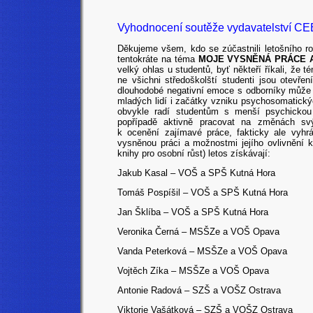
Vyhodnocení soutěže vydavatelství CEE
Děkujeme všem, kdo se zúčastnili letošního 
tentokráte na téma
MOJE VYSNĚNÁ PRÁCE 
velký ohlas u studentů, byť někteří říkali, že 
ne všichni středoškolští studenti jsou otevře
dlouhodobé negativní emoce s odborníky může v 
mladých lidí i začátky vzniku psychosomatick
obvykle radí studentům s menší psychickou 
popřípadě aktivně pracovat na změnách sv
k ocenění zajímavé práce, fakticky ale vyhr
vysněnou práci a možnostmi jejího ovlivnění 
knihy pro osobní růst) letos získávají:
Jakub Kasal – VOŠ a SPŠ Kutná Hora
Tomáš Pospíšil – VOŠ a SPŠ Kutná Hora
Jan Šklíba – VOŠ a SPŠ Kutná Hora
Veronika Černá – MSŠZe a VOŠ Opava
Vanda Peterková
– MSŠZe a VOŠ Opava
Vojtěch Zíka
– MSŠZe a VOŠ Opava
Antonie Radová – SZŠ a VOŠZ Ostrava
Viktorie Vašátková – SZŠ a VOŠZ Ostrava