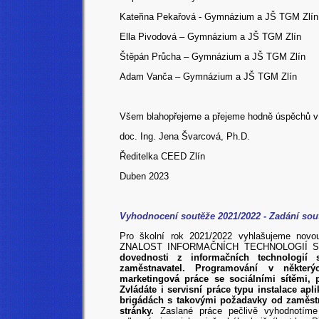
Kateřina Pekařová - Gymnázium a JŠ TGM Zlín
Ella Pivodová – Gymnázium a JŠ TGM Zlín
Štěpán Průcha – Gymnázium a JŠ TGM Zlín
Adam Vanča – Gymnázium a JŠ TGM Zlín
Všem blahopřejeme a přejeme hodně úspěchů v d
doc. Ing. Jena Švarcová, Ph.D.
Ředitelka CEED Zlín
Duben 2023
Vyhodnocení soutěže 2021/2022 - Zadání sou
Pro školní rok 2021/2022 vyhlašujeme n
ZNALOST INFORMAČNÍCH TECHNOLOGIÍ S
dovednosti z informačních technologií
zaměstnavatel. Programování v některý
marketingová práce se sociálními sítěmi,
Zvládáte i servisní práce typu instalace apl
brigádách s takovými požadavky od zaměstna
stránky.
Zaslané práce pečlivě vyhodnotí