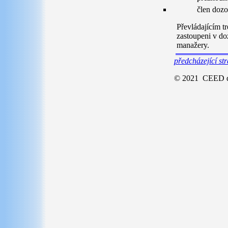
člen dozo
Převládajícím tr
zastoupeni v doz
manažery.
předcházející st
© 2021 CEED do