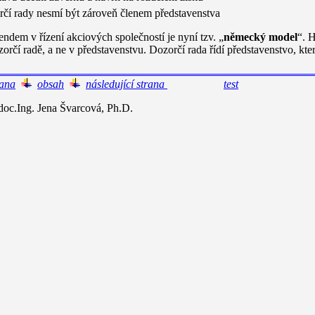
rčí rady nesmí být zároveň členem představenstva
endem v řízení akciových společností je nyní tzv. „
německý model
“. H
orčí radě, a ne v představenstvu. Dozorčí rada řídí představenstvo, kte
rana
obsah
následující strana
test
c.Ing. Jena Švarcová, Ph.D.