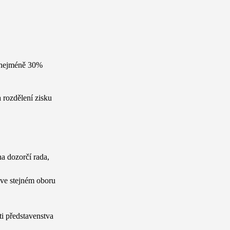
ě nejméně 30%
 rozdělení zisku
na dozorčí rada,
 ve stejném oboru
i představenstva