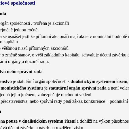
iové společnosti
ada
orgán společnosti , tvořena je akcionáři
nejméně jednou ročně
a se usnášet jestliže přítomní akcionáři mají akcie v nominální hodnot
o kapitálu
 většinou hlasů přítomných akcionářů
 o změně stanov, o výši základního kapitálu, schvaluje účetní závěrku a
tární orgány a dozorčí radu.
tvo nebo správní rada
enstvo
je statutární orgán společnosti s
dualistickým systémem řízení
,
ě
monistického systému je statutární orgán správní rada
a není vole
 a jedná jejím jménem, zabezpečuje obchodní vedení
 představenstva nebo správní rady platí zákaz konkurence – podnikání
a
vena
pouze v dualistickém systému řízení
a dohlíží na výkon působnost
vá účetní závěrku a návrh na rozdělení zisku