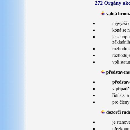
272
Orgány akc
v
alná hrom
nejvyšší 
koná se 
je schopn
základníh
rozhoduje
rozhoduje
volí statu
p
ředstavens
představ
v případ
řídí a.s.
pro členy
d
ozorčí rad
je stano
přezkoumá