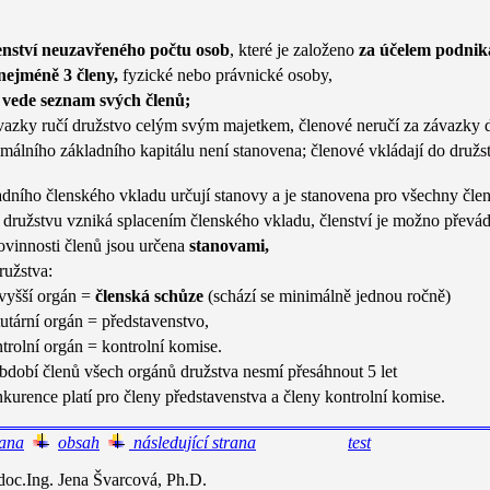
enství neuzavřeného počtu osob
, které je založeno
za účelem podnik
nejméně 3 členy,
fyzické nebo právnické osoby,
 vede seznam svých členů;
vazky ručí družstvo celým svým majetkem, členové neručí za závazky 
málního základního kapitálu není stanovena; členové vkládají do druž
adního členského vkladu určují stanovy a je stanovena pro všechny čle
v družstvu vzniká splacením členského vkladu, členství je možno převád
ovinnosti členů jsou určena
stanovami,
ružstva:
vyšší orgán =
členská schůze
(schází se minimálně jednou ročně)
tutární orgán = představenstvo,
trolní orgán = kontrolní komise.
bdobí členů všech orgánů družstva nesmí přesáhnout 5 let
kurence platí pro členy představenstva a členy kontrolní komise.
rana
obsah
následující strana
test
c.Ing. Jena Švarcová, Ph.D.