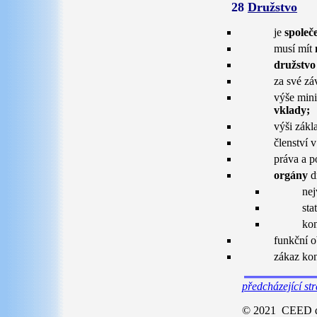
28
Družstvo
je
společ
musí mít
družstvo
za své zá
výše mini
vklady;
výši zákl
členství 
práva a p
orgány
d
nej
sta
kon
funkční o
zákaz kon
předcházející st
© 2021 CEED do