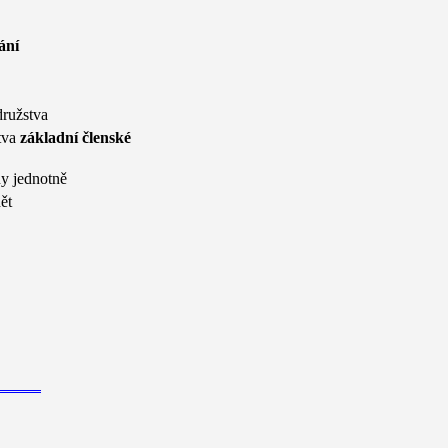
ání
družstva
stva
základní členské
ny jednotně
ět