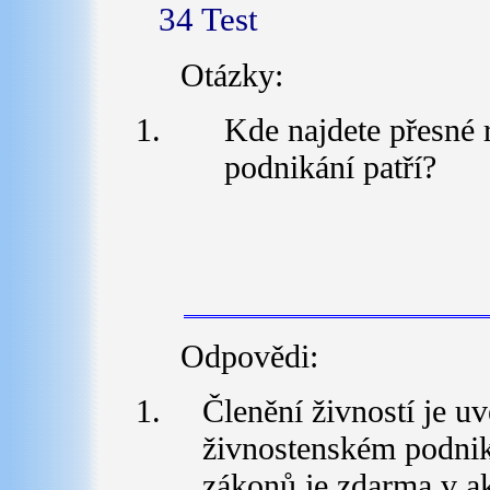
34 Test
Otázky:
Kde najdete přesné r
podnikání patří?
Odpovědi:
Členění živností je u
živnostenském podniká
zákonů je zdarma v ak